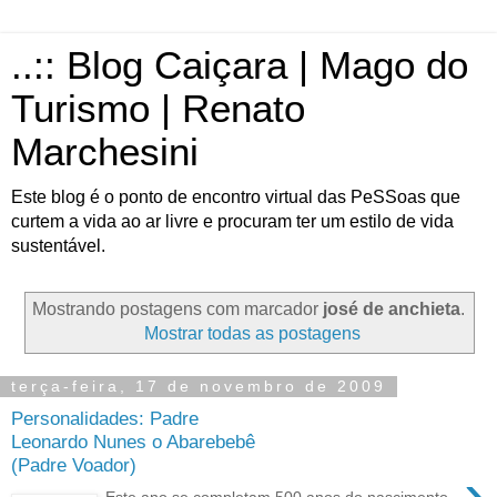
..:: Blog Caiçara | Mago do
Turismo | Renato
Marchesini
Este blog é o ponto de encontro virtual das PeSSoas que
curtem a vida ao ar livre e procuram ter um estilo de vida
sustentável.
Mostrando postagens com marcador
josé de anchieta
.
Mostrar todas as postagens
terça-feira, 17 de novembro de 2009
Personalidades: Padre
Leonardo Nunes o Abarebebê
(Padre Voador)
›
Este ano se completam 500 anos do nascimento