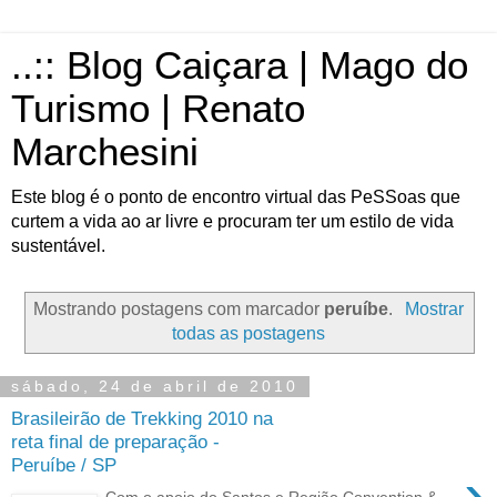
..:: Blog Caiçara | Mago do
Turismo | Renato
Marchesini
Este blog é o ponto de encontro virtual das PeSSoas que
curtem a vida ao ar livre e procuram ter um estilo de vida
sustentável.
Mostrando postagens com marcador
peruíbe
.
Mostrar
todas as postagens
sábado, 24 de abril de 2010
Brasileirão de Trekking 2010 na
reta final de preparação -
Peruíbe / SP
›
Com o apoio do Santos e Região Convention &