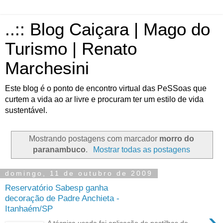
..:: Blog Caiçara | Mago do
Turismo | Renato
Marchesini
Este blog é o ponto de encontro virtual das PeSSoas que
curtem a vida ao ar livre e procuram ter um estilo de vida
sustentável.
Mostrando postagens com marcador
morro do
paranambuco
.
Mostrar todas as postagens
domingo, 11 de outubro de 2009
Reservatório Sabesp ganha
decoração de Padre Anchieta -
Itanhaém/SP
›
A técnica usada foi aplicação de pastilhas de