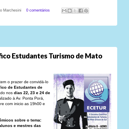
ato Marchesini
0 comentários
fico Estudantes Turismo de Mato
em o prazer de convidá-lo
fico de Estudantes de
zado nos
dias 22, 23 e 24 de
alizado à Av. Ponta Porá,
pre com inicio as 19h00 e
êmicos sobre o tema:
 alunos e mestres das