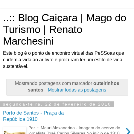
..:: Blog Caiçara | Mago do
Turismo | Renato
Marchesini
Este blog é o ponto de encontro virtual das PeSSoas que
curtem a vida ao ar livre e procuram ter um estilo de vida
sustentável.
Mostrando postagens com marcador
outeirinhos
santos
.
Mostrar todas as postagens
segunda-feira, 22 de fevereiro de 2010
Porto de Santos - Praça da
República 1910
›
Por..:: Mauri Alexandrino - Imagem do acervo do
jornalista José Carlos Silvares No início de 1910,