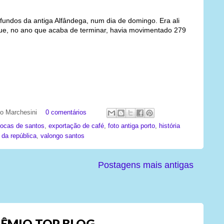
fundos da antiga Alfândega, num dia de domingo. Era ali
e, no ano que acaba de terminar, havia movimentado 279
ato Marchesini
0 comentários
ocas de santos
,
exportação de café
,
foto antiga porto
,
história
 da república
,
valongo santos
Postagens mais antigas
ÊMIO TOP BLOG