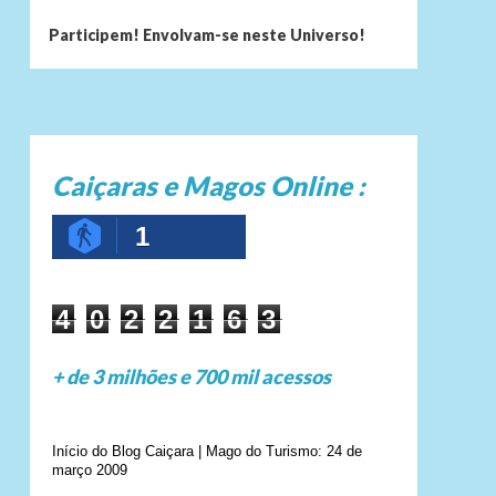
Participem! Envolvam-se neste Universo!
Caiçaras e Magos Online :
1
4
0
2
2
1
6
3
+ de 3 milhões e 700 mil acessos
Início do Blog Caiçara | Mago do Turismo: 24 de
março 2009