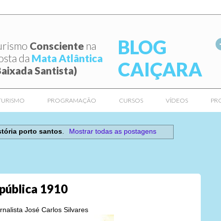
BLOG
urismo
Consciente
na
osta da
Mata Atlântica
CAIÇARA
Baixada Santista)
TURISMO
PROGRAMAÇÃO
CURSOS
VÍDEOS
PR
stória porto santos
.
Mostrar todas as postagens
epública 1910
nalista José Carlos Silvares