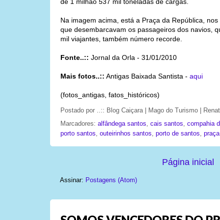
de 1 milhão 537 mil toneladas de cargas.
Na imagem acima, está a Praça da República, nos 
que desembarcavam os passageiros dos navios, qu
mil viajantes, também número recorde.
Fonte..::
Jornal da Orla - 31/01/2010
Mais fotos..::
Antigas Baixada Santista -
aqui
(fotos_antigas, fatos_históricos)
Postado por
..:: Blog Caiçara | Mago do Turismo | Ren
Marcadores:
alfândega santos
,
cais santos
,
compahia d
porto santos
,
outeirinhos santos
,
porto de santos
,
praça
Página inicial
Assinar:
Postagens (Atom)
SOMOS VENCEDORES DO PR