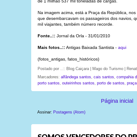
de 1 milhão 537 mil toneladas de cargas.
Na imagem acima, está a Praça da República, nos 
que desembarcavam os passageiros dos navios, qu
mil viajantes, também número recorde.
Fonte..::
Jornal da Orla - 31/01/2010
Mais fotos..::
Antigas Baixada Santista -
aqui
(fotos_antigas, fatos_históricos)
Postado por
..:: Blog Caiçara | Mago do Turismo | Ren
Marcadores:
alfândega santos
,
cais santos
,
compahia d
porto santos
,
outeirinhos santos
,
porto de santos
,
praça
Página inicial
Assinar:
Postagens (Atom)
SOMOS VENCEDORES DO PR