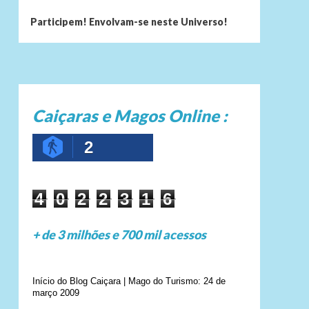
Participem! Envolvam-se neste Universo!
Caiçaras e Magos Online :
2
4
0
2
2
3
1
6
+ de 3 milhões e 700 mil acessos
Início do Blog Caiçara | Mago do Turismo: 24 de
março 2009