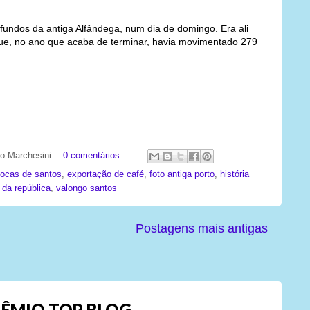
fundos da antiga Alfândega, num dia de domingo. Era ali
e, no ano que acaba de terminar, havia movimentado 279
ato Marchesini
0 comentários
ocas de santos
,
exportação de café
,
foto antiga porto
,
história
 da república
,
valongo santos
Postagens mais antigas
ÊMIO TOP BLOG