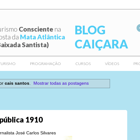
BLOG
urismo
Consciente
na
osta da
Mata Atlântica
CAIÇARA
Baixada Santista)
TURISMO
PROGRAMAÇÃO
CURSOS
VÍDEOS
PR
dor
cais santos
.
Mostrar todas as postagens
epública 1910
nalista José Carlos Silvares