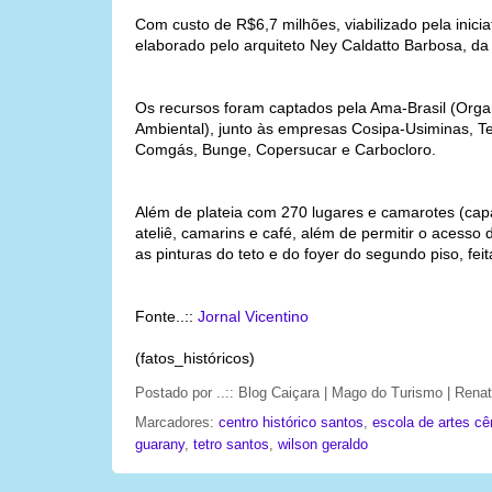
Com custo de R$6,7 milhões, viabilizado pela inicia
elaborado pelo arquiteto Ney Caldatto Barbosa, da
Os recursos foram captados pela Ama-Brasil (Orga
Ambiental), junto às empresas Cosipa-Usiminas, Tel
Comgás, Bunge, Copersucar e Carbocloro.
Além de plateia com 270 lugares e camarotes (cap
ateliê, camarins e café, além de permitir o acesso
as pinturas do teto e do foyer do segundo piso, fei
Fonte..::
Jornal Vicentino
(fatos_históricos)
Postado por
..:: Blog Caiçara | Mago do Turismo | Ren
Marcadores:
centro histórico santos
,
escola de artes cê
guarany
,
tetro santos
,
wilson geraldo