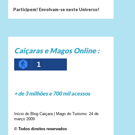
Participem! Envolvam-se neste Universo!
Caiçaras e Magos Online :
1
+ de 3 milhões e 700 mil acessos
Início do Blog Caiçara | Mago do Turismo: 24 de
março 2009
© Todos direitos reservados