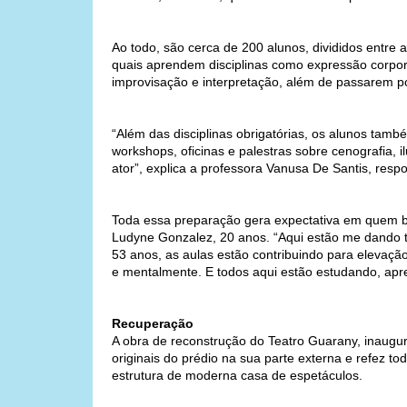
Ao todo, são cerca de 200 alunos, divididos entre a
quais aprendem disciplinas como expressão corporal,
improvisação e interpretação, além de passarem p
“Além das disciplinas obrigatórias, os alunos tamb
workshops, oficinas e palestras sobre cenografia, 
ator”, explica a professora Vanusa De Santis, res
Toda essa preparação gera expectativa em quem bu
Ludyne Gonzalez, 20 anos. “Aqui estão me dando 
53 anos, as aulas estão contribuindo para elevaçã
e mentalmente. E todos aqui estão estudando, apre
Recuperação
A obra de reconstrução do Teatro Guarany, inaug
originais do prédio na sua parte externa e refez to
estrutura de moderna casa de espetáculos.