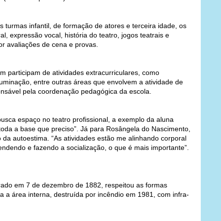
s turmas infantil, de formação de atores e terceira idade, os
 expressão vocal, história do teatro, jogos teatrais e
or avaliações de cena e provas.
ém participam de atividades extracurriculares, como
iluminação, entre outras áreas que envolvem a atividade de
ponsável pela coordenação pedagógica da escola.
sca espaço no teatro profissional, a exemplo da aluna
toda a base que preciso”. Já para Rosângela do Nascimento,
o da autoestima. “As atividades estão me alinhando corporal
ndendo e fazendo a socialização, o que é mais importante”.
urado em 7 de dezembro de 1882, respeitou as formas
da a área interna, destruída por incêndio em 1981, com infra-