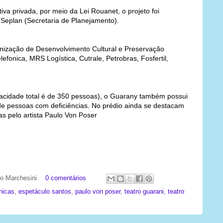
tiva privada, por meio da Lei Rouanet, o projeto foi
 Seplan (Secretaria de Planejamento).
nização de Desenvolvimento Cultural e Preservação
efonica, MRS Logística, Cutrale, Petrobras, Fosfertil,
acidade total é de 350 pessoas), o Guarany também possui
 de pessoas com deficiências. No prédio ainda se destacam
tas pelo artista Paulo Von Poser
ato Marchesini
0 comentários
nicas
,
espetáculo santos
,
paulo von poser
,
teatro guarani
,
teatro