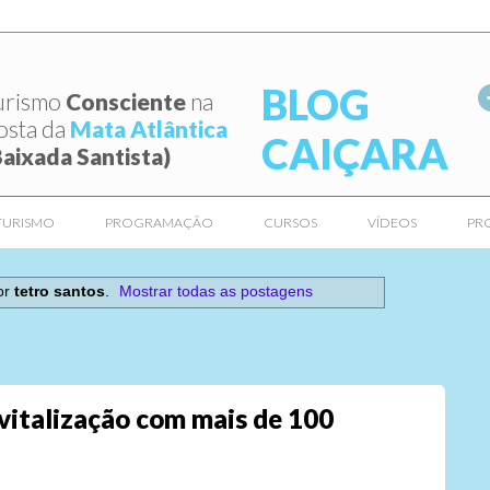
BLOG
urismo
Consciente
na
osta da
Mata Atlântica
CAIÇARA
Baixada Santista)
TURISMO
PROGRAMAÇÃO
CURSOS
VÍDEOS
PR
or
tetro santos
.
Mostrar todas as postagens
italização com mais de 100