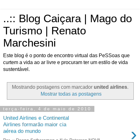
..:: Blog Caiçara | Mago do
Turismo | Renato
Marchesini
Este blog é o ponto de encontro virtual das PeSSoas que
curtem a vida ao ar livre e procuram ter um estilo de vida
sustentável.
Mostrando postagens com marcador
united airlines
.
Mostrar todas as postagens
terça-feira, 4 de maio de 2010
United Airlines e Continental
Airlines formarão maior cia
›
aérea do mundo
Por..:: Deepa Setharaman e Kyle Peterson NOVA