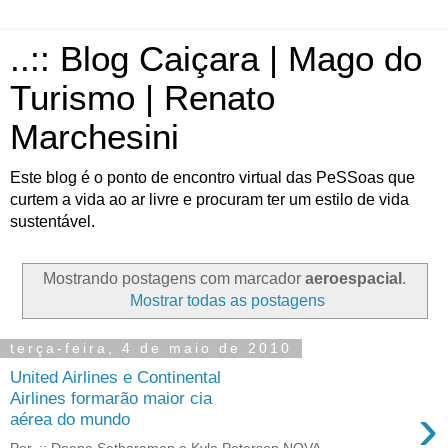
..:: Blog Caiçara | Mago do
Turismo | Renato
Marchesini
Este blog é o ponto de encontro virtual das PeSSoas que
curtem a vida ao ar livre e procuram ter um estilo de vida
sustentável.
Mostrando postagens com marcador
aeroespacial
.
Mostrar todas as postagens
terça-feira, 4 de maio de 2010
United Airlines e Continental
Airlines formarão maior cia
›
aérea do mundo
Por..:: Deepa Setharaman e Kyle Peterson NOVA