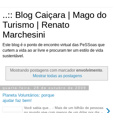
..:: Blog Caiçara | Mago do
Turismo | Renato
Marchesini
Este blog é o ponto de encontro virtual das PeSSoas que
curtem a vida ao ar livre e procuram ter um estilo de vida
sustentável.
Mostrando postagens com marcador
envolvimento
.
Mostrar todas as postagens
quarta-feira, 28 de outubro de 2009
Planeta Voluntários: porque
ajudar faz bem!
›
Você sabia que... - Mais de um bilhão de pessoas
no mundo vive com menos de um dólar por dia; -