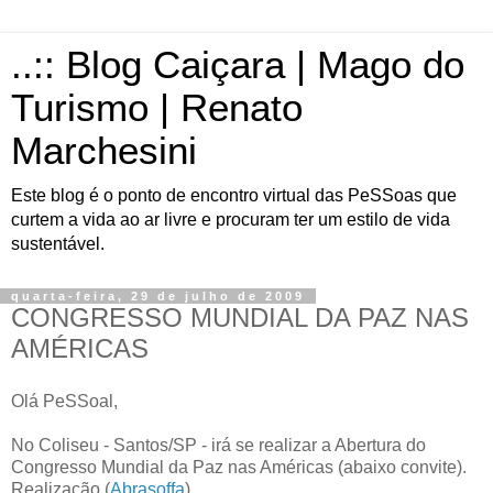
..:: Blog Caiçara | Mago do
Turismo | Renato
Marchesini
Este blog é o ponto de encontro virtual das PeSSoas que
curtem a vida ao ar livre e procuram ter um estilo de vida
sustentável.
quarta-feira, 29 de julho de 2009
CONGRESSO MUNDIAL DA PAZ NAS
AMÉRICAS
Olá PeSSoal,
No Coliseu - Santos/SP - irá se realizar a Abertura do
Congresso Mundial da Paz nas Américas (abaixo convite).
Realização (
Abrasoffa
).