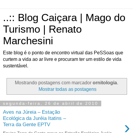
..:: Blog Caiçara | Mago do
Turismo | Renato
Marchesini
Este blog é o ponto de encontro virtual das PeSSoas que
curtem a vida ao ar livre e procuram ter um estilo de vida
sustentável.
Mostrando postagens com marcador
ornitologia
.
Mostrar todas as postagens
segunda-feira, 26 de abril de 2010
Aves na Júreia – Estação
Ecológica da Juréia Itatins –
›
Terra da Gente EPTV
Equipe Terra da Gente grava na Estação Ecológica Juréia