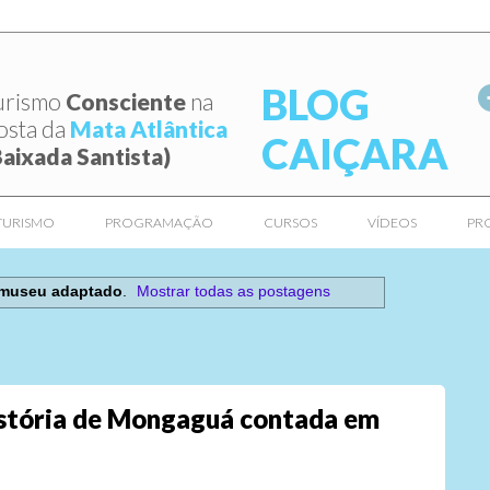
BLOG
urismo
Consciente
na
osta da
Mata Atlântica
CAIÇARA
Baixada Santista)
TURISMO
PROGRAMAÇÃO
CURSOS
VÍDEOS
PR
museu adaptado
.
Mostrar todas as postagens
stória de Mongaguá contada em