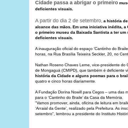
Cidade passa a abrigar o primeiro
muse
deficientes visuais.
A partir do dia 2 de setembro
,
a história d
alcance das mãos. Em uma iniciativa inédita, a
o primeiro museu da Baixada Santista a ter um
deficientes visuais.
A inauguração oficial do espaço ‘Cantinho do Braile’
horas, na Rua Brasília Teixeira Seckler, 20, no Ce
Nathan Roseno Chaves Leme, vice-presidente do C
de Mongaguá (CMIPD), que também é deficiente vis
história da Cidade e alguns poemas para o brai
quatro e cinco horas diariamente.
A Fundação Dorina Nowill para Cegos – uma das ma
para o ‘Cantinho do Braile’ da Casa da Memória.
“Vamos promover, ainda, oficina de leitura em bra
‘Arraial da Gente’, realizado pela Prefeitura. As in
setembro”, lembrou a presidente do Instituto Históri