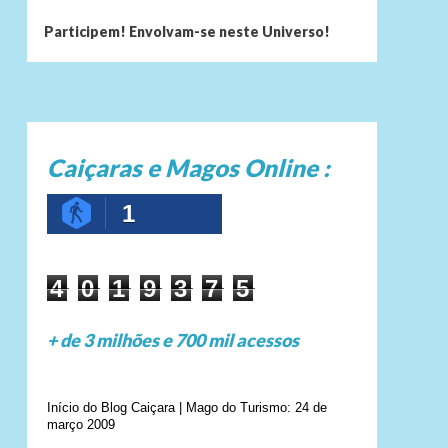
Participem! Envolvam-se neste Universo!
Caiçaras e Magos Online :
1
4
0
1
9
3
7
5
+ de 3 milhões e 700 mil acessos
Início do Blog Caiçara | Mago do Turismo: 24 de
março 2009