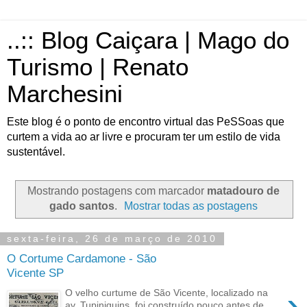
..:: Blog Caiçara | Mago do
Turismo | Renato
Marchesini
Este blog é o ponto de encontro virtual das PeSSoas que
curtem a vida ao ar livre e procuram ter um estilo de vida
sustentável.
Mostrando postagens com marcador
matadouro de
gado santos
.
Mostrar todas as postagens
sexta-feira, 26 de março de 2010
O Cortume Cardamone - São
Vicente SP
›
O velho curtume de São Vicente, localizado na
av. Tupiniquins, foi construído pouco antes de