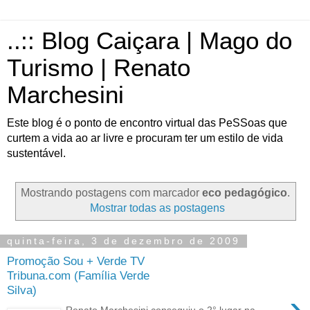
..:: Blog Caiçara | Mago do
Turismo | Renato
Marchesini
Este blog é o ponto de encontro virtual das PeSSoas que
curtem a vida ao ar livre e procuram ter um estilo de vida
sustentável.
Mostrando postagens com marcador
eco pedagógico
.
Mostrar todas as postagens
quinta-feira, 3 de dezembro de 2009
Promoção Sou + Verde TV
Tribuna.com (Família Verde
Silva)
›
Renato Marchesini conseguiu o 2° lugar na