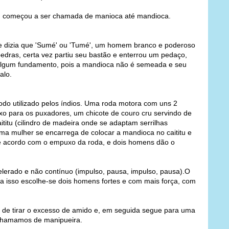
ios, começou a ser chamada de manioca até mandioca.
 que dizia que 'Sumé' ou 'Tumé', um homem branco e poderoso
edras, certa vez partiu seu bastão e enterrou um pedaço,
é algum fundamento, pois a mandioca não é semeada e seu
alo.
odo utilizado pelos índios. Uma roda motora com uns 2
ixo para os puxadores, um chicote de couro cru servindo de
ititu (cilindro de madeira onde se adaptam serrilhas
ma mulher se encarrega de colocar a mandioca no caititu e
 de acordo com o empuxo da roda, e dois homens dão o
lerado e não contínuo (impulso, pausa, impulso, pausa).O
ra isso escolhe-se dois homens fortes e com mais força, com
 de tirar o excesso de amido e, em seguida segue para uma
 chamamos de manipueira.