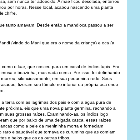
sa, sem nunca ter adoecido. A mãe ficou desolada, enterrou
horou por horas. Nesse local, acabou nascendo uma planta
e chifre.
que tanto amavam. Desde então a mandioca passou a ser
andi (vindo do Mani que era o nome da criança) e oca (a
como o luar, que nasceu para um casal de índios tupis. Era
imosa e boazinha, mas nada comia. Por isso, foi definhando
 morreu, silenciosamente, em sua pequenina rede. Seus
rrasados, fizeram seu túmulo no interior da própria oca onde
m.
a terra com as lágrimas dos pais e com a água pura de
te próxima, eis que uma nova planta germina, rachando a
om suas grossas raízes. Examinando-as, os índios logo
ram que por baixo de uma delgada casca, essas raízes
ancas como a pele da menininha morta e forneciam
o raro e saudável que tornava os curumins que as comiam
rtes e belos que os da outras tribos.