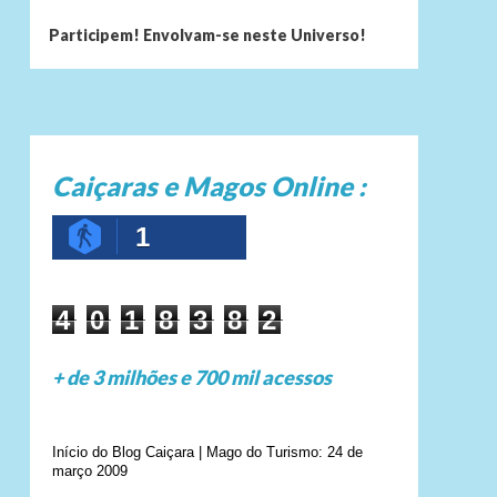
Participem! Envolvam-se neste Universo!
Caiçaras e Magos Online :
1
4
0
1
8
3
8
2
+ de 3 milhões e 700 mil acessos
Início do Blog Caiçara | Mago do Turismo: 24 de
março 2009