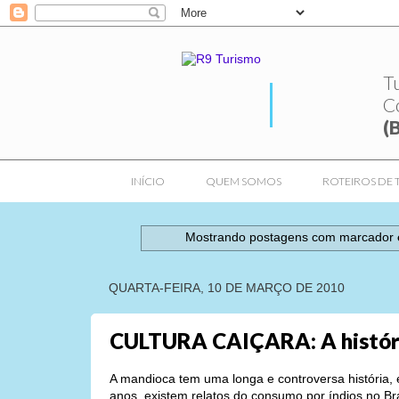
T
C
(
INÍCIO
QUEM SOMOS
ROTEIROS DE 
Mostrando postagens com marcador
QUARTA-FEIRA, 10 DE MARÇO DE 2010
CULTURA CAIÇARA: A histór
A mandioca tem uma longa e controversa história, 
anos, existem relatos do consumo por índios no Bra