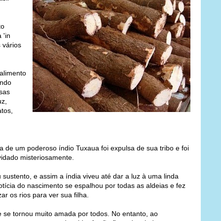
to
 'in
 vários
alimento
endo
rsas
uz,
tos,
 de um poderoso índio Tuxaua foi expulsa de sua tribo e foi
vidado misteriosamente.
sustento, e assim a índia viveu até dar a luz à uma linda
tícia do nascimento se espalhou por todas as aldeias e fez
r os rios para ver sua filha.
 se tornou muito amada por todos. No entanto, ao