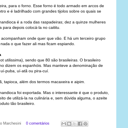
ira, para o forno. Esse forno é todo armado em arcos de
tro e é ladrilhado com grandes tijolos sobre os quais se
 mandioca é a roda das raspadeiras; dez a quinze mulheres
para depois colocá-la no caititu.
as acompanham onde quer que vão. E há um terceiro grupo
nada o que fazer ali mas ficam espiando.
a
utilissima), sendo que 80 são brasileiras. O brasileiro
omo dizem os espanhóis. Mas manteve a denominação de
 uí-puba, uí-atã ou pira-cuí.
mã, tapioca, além dos termos macaxeira e aipim.
mandioca foi exportada. Mas o interessante é que o produto,
to de utilizá-la na culinária e, sem dúvida alguma, o azeite
uto tão brasileiro.
ato Marchesini
0 comentários