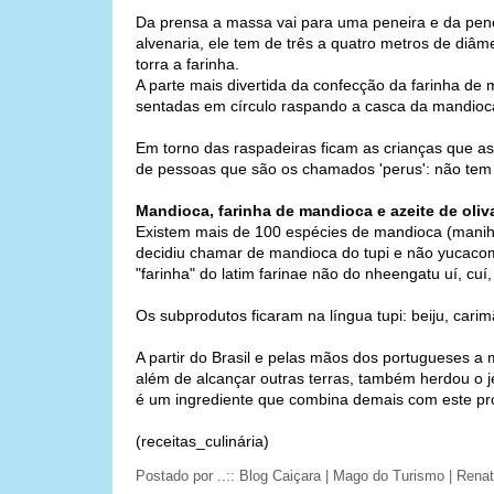
Da prensa a massa vai para uma peneira e da pene
alvenaria, ele tem de três a quatro metros de diâme
torra a farinha.
A parte mais divertida da confecção da farinha de
sentadas em círculo raspando a casca da mandioca 
Em torno das raspadeiras ficam as crianças que 
de pessoas que são os chamados 'perus': não tem 
Mandioca, farinha de mandioca e azeite de oliv
Existem mais de 100 espécies de mandioca (manihot 
decidiu chamar de mandioca do tupi e não yucac
"farinha" do latim farinae não do nheengatu uí, cuí,
Os subprodutos ficaram na língua tupi: beiju, cari
A partir do Brasil e pelas mãos dos portugueses a 
além de alcançar outras terras, também herdou o jei
é um ingrediente que combina demais com este prod
(receitas_culinária)
Postado por
..:: Blog Caiçara | Mago do Turismo | Ren