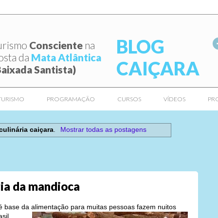
BLOG
urismo
Consciente
na
osta da
Mata Atlântica
CAIÇARA
Baixada Santista)
TURISMO
PROGRAMAÇÃO
CURSOS
VÍDEOS
PR
culinária caiçara
.
Mostrar todas as postagens
ia da mandioca
é base da alimentação para muitas p
essoas fazem nuitos
sil