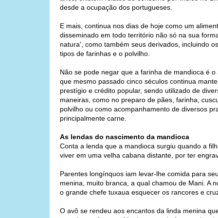
desde a ocupação dos portugueses.
E mais, continua nos dias de hoje como um alimen
disseminado em todo território não só na sua forma
natura', como também seus derivados, incluindo os
tipos de farinhas e o polvilho.
Não se pode negar que a farinha de mandioca é o 
que mesmo passado cinco séculos continua mant
prestígio e crédito popular, sendo utilizado de dive
maneiras, como no preparo de pães, farinha, cusc
polvilho ou como acompanhamento de diversos pra
principalmente carne.
As lendas do nascimento da mandioca
Conta a lenda que a mandioca surgiu quando a filha
viver em uma velha cabana distante, por ter engra
Parentes longínquos iam levar-lhe comida para seu 
menina, muito branca, a qual chamou de Mani. A no
o grande chefe tuxaua esquecer os rancores e cruza
O avô se rendeu aos encantos da linda menina que