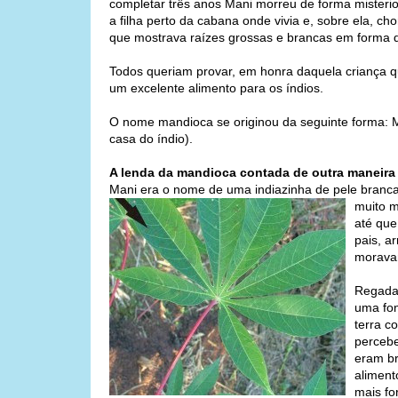
completar três anos Mani morreu de forma misterio
a filha perto da cabana onde vivia e, sobre ela, c
que mostrava raízes grossas e brancas em forma d
Todos queriam provar, em honra daquela criança 
um excelente alimento para os índios.
O nome mandioca se originou da seguinte forma: M
casa do índio).
A lenda da mandioca contada de outra maneira
Mani era o nome de uma indiazinha de pele branca 
muit
o m
até que
pais, a
morava
Regada 
uma fon
terra c
percebe
eram br
aliment
mais fo