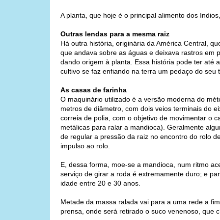
A planta, que hoje é o principal alimento dos índ
Outras lendas para a mesma raiz
Há outra história, originária da América Central,
que andava sobre as águas e deixava rastros em p
dando origem à planta. Essa história pode ter at
cultivo se faz enfiando na terra um pedaço do seu t
As casas de farinha
O maquinário utilizado é a versão moderna do mét
metros de diâmetro, com dois veios terminais do e
correia de polia, com o objetivo de movimentar o ca
metálicas para ralar a mandioca). Geralmente algu
de regular a pressão da raiz no encontro do rolo
impulso ao rolo.
E, dessa forma, moe-se a mandioca, num ritmo ace
serviço de girar a roda é extremamente duro; e pa
idade entre 20 e 30 anos.
Metade da massa ralada vai para a uma rede a fim
prensa, onde será retirado o suco venenoso, que