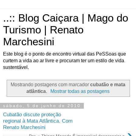
..:: Blog Caiçara | Mago do
Turismo | Renato
Marchesini
Este blog é o ponto de encontro virtual das PeSSoas que
curtem a vida ao ar livre e procuram ter um estilo de vida
sustentável.
Mostrando postagens com marcador
cubatão e mata
atlântica
.
Mostrar todas as postagens
sábado, 5 de junho de 2010
Cubatão discute proteção
regional à Mata Atlântica. Com
Renato Marchesini
›
Por..:: Thiago Macedo É impossível desassociar a