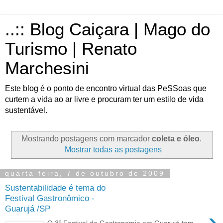
..:: Blog Caiçara | Mago do
Turismo | Renato
Marchesini
Este blog é o ponto de encontro virtual das PeSSoas que
curtem a vida ao ar livre e procuram ter um estilo de vida
sustentável.
Mostrando postagens com marcador
coleta e óleo
.
Mostrar todas as postagens
quarta-feira, 7 de outubro de 2009
Sustentabilidade é tema do
Festival Gastronômico -
Guarujá /SP
›
O 3º Festival de Gastronomia em Guarujá tem