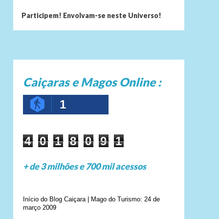
Participem! Envolvam-se neste Universo!
Caiçaras e Magos Online :
1
4
0
1
8
0
9
1
+ de 3 milhões e 700 mil acessos
Início do Blog Caiçara | Mago do Turismo: 24 de
março 2009