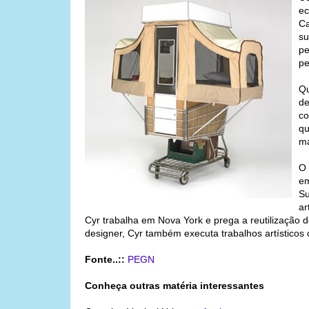
ec
Ca
su
pe
pe
Qu
de
co
qu
ma
O 
em
Su
ar
Cyr trabalha em Nova York e prega a reutilização 
designer, Cyr também executa trabalhos artísticos 
Fonte..::
PEGN
Conheça outras matéria interessantes