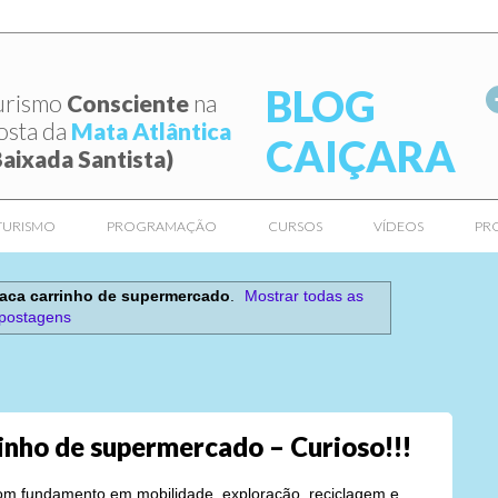
BLOG
urismo
Consciente
na
osta da
Mata Atlântica
CAIÇARA
Baixada Santista)
TURISMO
PROGRAMAÇÃO
CURSOS
VÍDEOS
PR
raca carrinho de supermercado
.
Mostrar todas as
postagens
rinho de supermercado – Curioso!!!
m fundamento em mobilidade, exploração, reciclagem e