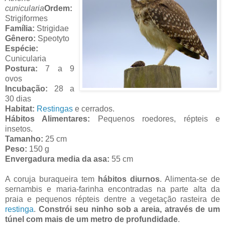
cunicularia
Ordem:
Strigiformes
Família:
Strigidae
Gênero:
Speotyto
Espécie:
Cunicularia
Postura:
7 a 9
ovos
Incubação:
28 a
30 dias
Habitat:
Restingas
e cerrados.
Hábitos Alimentares:
Pequenos roedores, répteis e
insetos.
Tamanho:
25 cm
Peso:
150 g
Envergadura media da asa:
55 cm
A coruja buraqueira tem
hábitos diurnos
. Alimenta-se de
sernambis e maria-farinha encontradas na parte alta da
praia e pequenos répteis dentre a vegetação rasteira de
restinga
.
Constrói seu ninho sob a areia, através de um
túnel com mais de um metro de profundidade
.