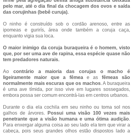
firme pela agregação dessa antiga substância deixada
pelo mar, até o dia final da chocagem dos ovos e saída
das corujinhas (bebê curuja).
O ninho é construído sob o cordão arenoso, entre as
ipomeas e gurirís, área onde também a coruja caça,
enquanto vigia sua loca.
O maior inimigo da coruja buraqueira é o homem, visto
que, por ser uma ave de rapina, essa espécie quase não
tem predadores naturais.
Ao
contrário a maioria das corujas o macho é
ligeiramente maior que a fêmea
e as
fêmeas são
normalmente mais escuras que os machos
. A buraqueira
é uma ave tímida, por isso vive em lugares sossegados,
embora possa ser comum encontrá-las em centros urbanos.
Durante o dia ela cochila em seu ninho ou toma sol nos
galhos de árvores.
Possui uma visão 100 vezes mais
penetrante que a visão humana e uma ótima audição
.
Para enxergar alguma coisa ao seu lado ela tem que virar a
cabeça, pois seus grandes olhos estão dispostos lado a