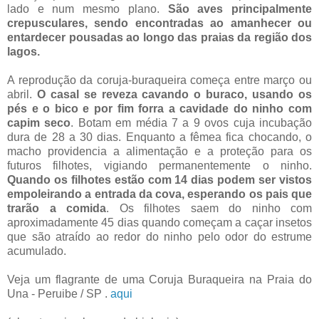
lado e num mesmo plano.
São aves principalmente
crepusculares, sendo encontradas ao amanhecer ou
entardecer pousadas ao longo das praias da região dos
lagos.
A reprodução da coruja-buraqueira começa entre março ou
abril.
O casal se reveza cavando o buraco, usando os
pés e o bico e por fim forra a cavidade do ninho com
capim seco
. Botam em média 7 a 9 ovos cuja incubação
dura de 28 a 30 dias. Enquanto a fêmea fica chocando, o
macho providencia a alimentação e a proteção para os
futuros filhotes, vigiando permanentemente o ninho.
Quando os filhotes estão com 14 dias podem ser vistos
empoleirando a entrada da cova, esperando os pais que
trarão a comida
. Os filhotes saem do ninho com
aproximadamente 45 dias quando começam a caçar insetos
que são atraído ao redor do ninho pelo odor do estrume
acumulado.
Veja um flagrante de uma Coruja Buraqueira na Praia do
Una - Peruibe / SP .
aqui