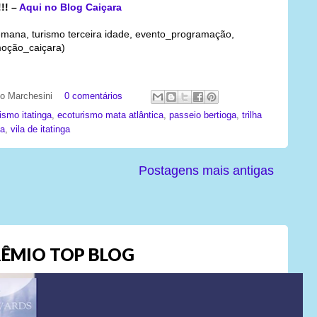
!!! –
Aqui no Blog Caiçara
 semana, turismo terceira idade, evento_programação,
oção_caiçara)
ato Marchesini
0 comentários
ismo itatinga
,
ecoturismo mata atlântica
,
passeio bertioga
,
trilha
ga
,
vila de itatinga
Postagens mais antigas
ÊMIO TOP BLOG