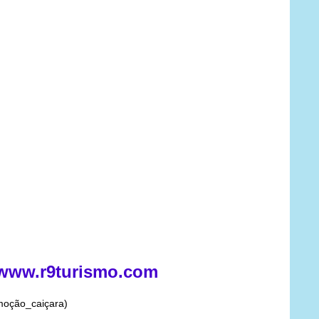
www.r9turismo.com
moção_caiçara)