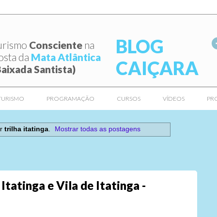
BLOG
urismo
Consciente
na
osta da
Mata Atlântica
CAIÇARA
Baixada Santista)
TURISMO
PROGRAMAÇÃO
CURSOS
VÍDEOS
PR
or
trilha itatinga
.
Mostrar todas as postagens
Itatinga e Vila de Itatinga -