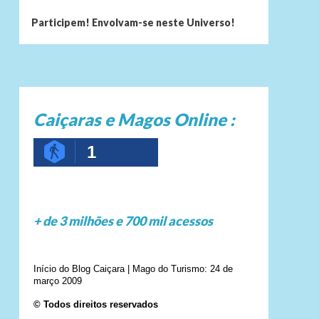
Participem! Envolvam-se neste Universo!
Caiçaras e Magos Online :
1
+ de 3 milhões e 700 mil acessos
Início do Blog Caiçara | Mago do Turismo: 24 de
março 2009
© Todos direitos reservados