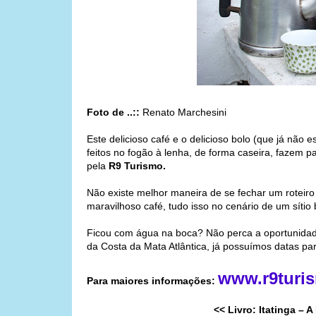
Foto de ..::
Renato Marchesini
Este delicioso café e o delicioso bolo (que já não 
feitos no fogão à lenha, de forma caseira, fazem pa
pela
R9 Turismo.
Não existe melhor maneira de se fechar um roteir
maravilhoso café, tudo isso no cenário de um sítio 
Ficou com água na boca? Não perca a oportunidade 
da Costa da Mata Atlântica, já possuímos datas pa
www.r9turi
Para maiores informações:
<< Livro: Itatinga – 