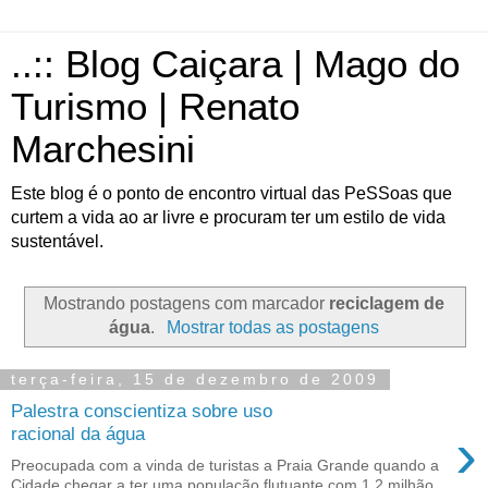
..:: Blog Caiçara | Mago do
Turismo | Renato
Marchesini
Este blog é o ponto de encontro virtual das PeSSoas que
curtem a vida ao ar livre e procuram ter um estilo de vida
sustentável.
Mostrando postagens com marcador
reciclagem de
água
.
Mostrar todas as postagens
terça-feira, 15 de dezembro de 2009
Palestra conscientiza sobre uso
›
racional da água
Preocupada com a vinda de turistas a Praia Grande quando a
Cidade chegar a ter uma população flutuante com 1,2 milhão