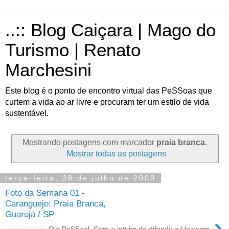
..:: Blog Caiçara | Mago do
Turismo | Renato
Marchesini
Este blog é o ponto de encontro virtual das PeSSoas que
curtem a vida ao ar livre e procuram ter um estilo de vida
sustentável.
Mostrando postagens com marcador
praia branca
.
Mostrar todas as postagens
terça-feira, 28 de julho de 2009
Foto da Semana 01 -
Caranguejo: Praia Branca,
Guarujá / SP
›
Olá PeSSoal, Com o intuito de difundir o Universo