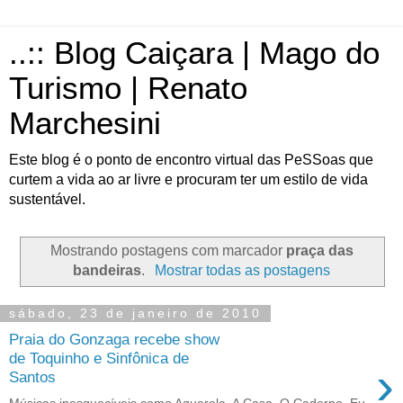
..:: Blog Caiçara | Mago do
Turismo | Renato
Marchesini
Este blog é o ponto de encontro virtual das PeSSoas que
curtem a vida ao ar livre e procuram ter um estilo de vida
sustentável.
Mostrando postagens com marcador
praça das
bandeiras
.
Mostrar todas as postagens
sábado, 23 de janeiro de 2010
Praia do Gonzaga recebe show
de Toquinho e Sinfônica de
›
Santos
Músicas inesquecíveis como Aquarela, A Casa, O Caderno, Eu