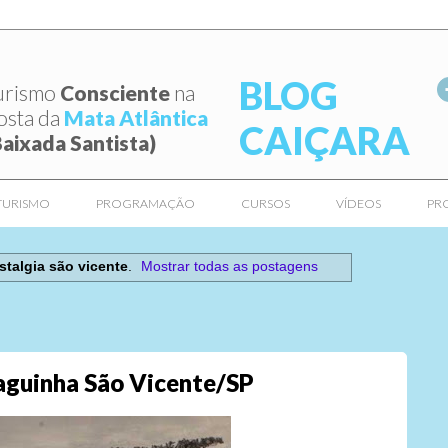
BLOG
urismo
Consciente
na
osta da
Mata Atlântica
CAIÇARA
Baixada Santista)
TURISMO
PROGRAMAÇÃO
CURSOS
VÍDEOS
PR
stalgia são vicente
.
Mostrar todas as postagens
aguinha São Vicente/SP