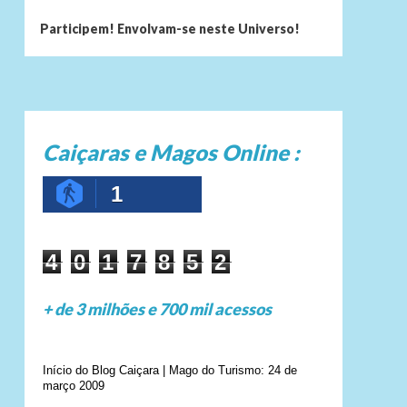
Participem! Envolvam-se neste Universo!
Caiçaras e Magos Online :
1
4
0
1
7
8
5
2
+ de 3 milhões e 700 mil acessos
Início do Blog Caiçara | Mago do Turismo: 24 de
março 2009