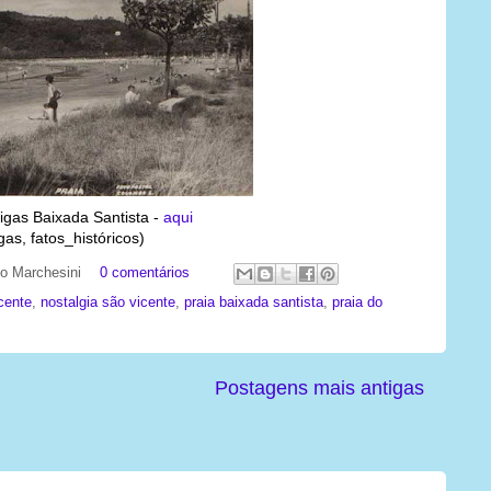
igas Baixada Santista -
aqui
gas, fatos_históricos)
ato Marchesini
0 comentários
icente
,
nostalgia são vicente
,
praia baixada santista
,
praia do
Postagens mais antigas