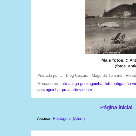
Mais fotos..::
Ant
(fotos_anti
Postado por
..:: Blog Caiçara | Mago do Turismo | Ren
Marcadores:
foto antiga gonzaguinha
,
foto antiga são v
gonzaguinha
,
praia são vicente
Página inicial
Assinar:
Postagens (Atom)