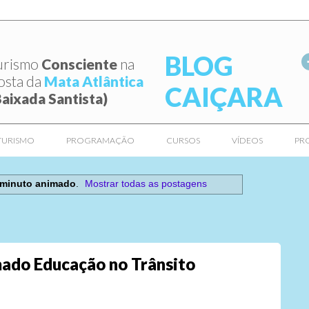
BLOG
urismo
Consciente
na
osta da
Mata Atlântica
CAIÇARA
Baixada Santista)
TURISMO
PROGRAMAÇÃO
CURSOS
VÍDEOS
PR
minuto animado
.
Mostrar todas as postagens
mado Educação no Trânsito