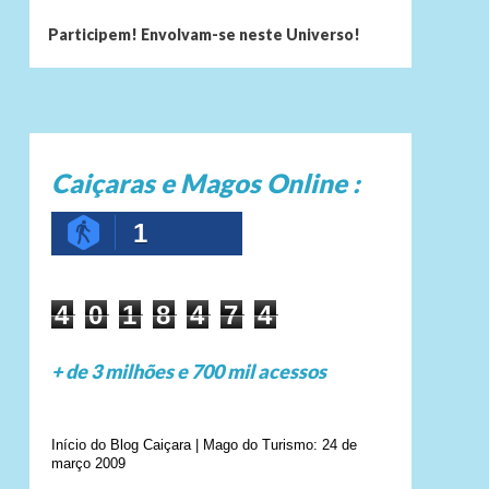
Participem! Envolvam-se neste Universo!
Caiçaras e Magos Online :
1
4
0
1
8
4
7
4
+ de 3 milhões e 700 mil acessos
Início do Blog Caiçara | Mago do Turismo: 24 de
março 2009