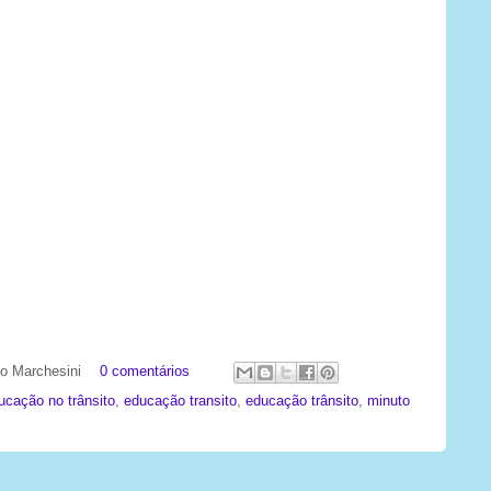
ato Marchesini
0 comentários
ucação no trânsito
,
educação transito
,
educação trânsito
,
minuto