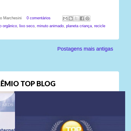
ato Marchesini
0 comentários
xo orgânico
,
lixo seco
,
minuto animado
,
planeta criança
,
recicle
Postagens mais antigas
ÊMIO TOP BLOG