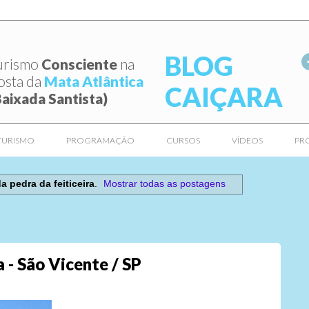
BLOG
urismo
Consciente
na
osta da
Mata Atlântica
CAIÇARA
Baixada Santista)
TURISMO
PROGRAMAÇÃO
CURSOS
VÍDEOS
PR
a pedra da feiticeira
.
Mostrar todas as postagens
 - São Vicente / SP