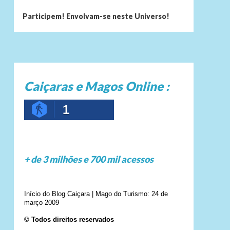
Participem! Envolvam-se neste Universo!
Caiçaras e Magos Online :
1
+ de 3 milhões e 700 mil acessos
Início do Blog Caiçara | Mago do Turismo: 24 de
março 2009
© Todos direitos reservados