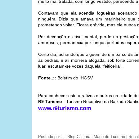
muito mal tratada, com longo vestido, parecendo 
Contavam que ela acendia fogueiras acenando
ninguém. Dizia que amava um marinheiro que p
prometendo voltar. Ficara grávida, mas ele nunca 
Por decepção e crise mental, perdeu a gestação
amorosos, permanecia por longos períodos espera
Certo dia, achando que alguém de um barco distan
às pedras, e ali morrera afogada, sob forte corr
luar, escutam-se vozes daquela “feiticeira”.
Fonte..::
Boletim do IHGSV
Para conhecer este atrativos e outros na cidade d
R9 Turismo
- Turismo Receptivo na Baixada Santis
www.r9turismo.com
Postado por
..:: Blog Caiçara | Mago do Turismo | Ren