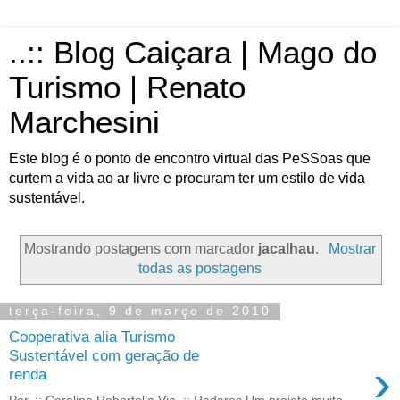
..:: Blog Caiçara | Mago do
Turismo | Renato
Marchesini
Este blog é o ponto de encontro virtual das PeSSoas que
curtem a vida ao ar livre e procuram ter um estilo de vida
sustentável.
Mostrando postagens com marcador
jacalhau
.
Mostrar
todas as postagens
terça-feira, 9 de março de 2010
Cooperativa alia Turismo
Sustentável com geração de
›
renda
Por..:: Carolina Robortella Via..:: Radares Um projeto muito