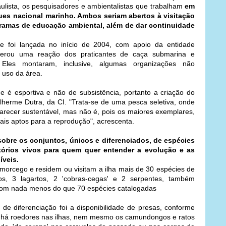
aulista, os pesquisadores e ambientalistas que trabalham
em
es nacional marinho. Ambos seriam abertos à visitação
gramas de educação ambiental, além de dar continuidade
foi lançada no início de 2004, com apoio da entidade
. Gerou uma reação dos praticantes de caça submarina e
 Eles montaram, inclusive, algumas organizações não
 uso da área.
é esportiva e não de subsistência, portanto a criação do
ilherme Dutra, da CI. "Trata-se de uma pesca seletiva, onde
arecer sustentável, mas não é, pois os maiores exemplares,
ais aptos para a reprodução", acrescenta.
obre os conjuntos, únicos e diferenciados, de espécies
tórios vivos para quem quer entender a evolução e as
íveis.
rcego e residem ou visitam a ilha mais de 30 espécies de
, 3 lagartos, 2 'cobras-cegas' e 2 serpentes, também
 com nada menos do que 70 espécies catalogadas
r de diferenciação foi a disponibilidade de presas, conforme
ão há roedores nas ilhas, nem mesmo os camundongos e ratos