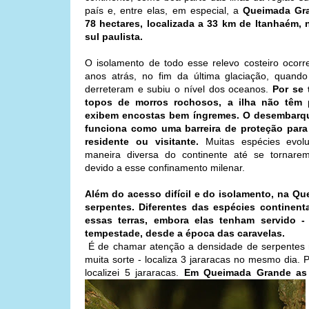
país e, entre elas, em especial, a
Queimada Gr
78 hectares, localizada a 33 km de Itanhaém, n
sul paulista.
O isolamento de todo esse relevo costeiro ocorr
anos atrás, no fim da última glaciação, quando
derreteram e subiu o nível dos oceanos.
Por se 
topos de morros rochosos, a ilha não têm 
exibem encostas bem íngremes. O desembarque
funciona como uma barreira de proteção para
residente ou visitante.
Muitas espécies evol
maneira diversa do continente até se tornarem
devido a esse confinamento milenar.
Além do acesso difícil e do isolamento, na Qu
serpentes. Diferentes das espécies contine
essas terras, embora elas tenham servido -
tempestade, desde a época das caravelas.
É de chamar atenção a densidade de serpentes n
muita sorte - localiza 3 jararacas no mesmo dia. P
localizei 5 jararacas.
Em Queimada Grande as 