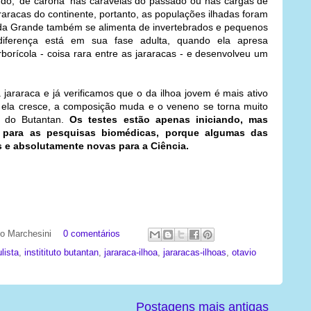
do, 'de carona' nas caravelas do passado ou nas cargas de
araracas do continente, portanto, as populações ilhadas foram
ada Grande também se alimenta de invertebrados e pequenos
diferença está em sua fase adulta, quando ela apresa
rborícola - coisa rara entre as jararacas - e desenvolveu um
jararaca e já verificamos que o da ilhoa jovem é mais ativo
ela cresce, a composição muda e o veneno se torna muito
m do Butantan.
Os testes estão apenas iniciando, mas
e para as pesquisas biomédicas, porque algumas das
 e absolutamente novas para a Ciência.
ato Marchesini
0 comentários
ulista
,
institituto butantan
,
jararaca-ilhoa
,
jararacas-ilhoas
,
otavio
Postagens mais antigas