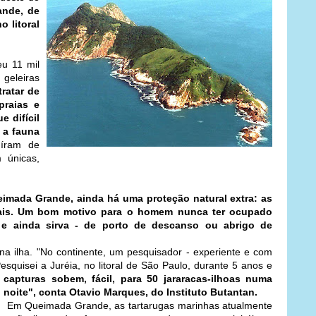
ande, de
o litoral
eu 11 mil
 geleiras
tratar de
praias e
 difícil
 a fauna
uíram de
 únicas,
eimada Grande, ainda há uma proteção natural extra: as
ntais. Um bom motivo para o homem nunca ter ocupado
 e ainda sirva - de porto de descanso ou abrigo de
a ilha. "No continente, um pesquisador - experiente e com
esquisei a Juréia, no litoral de São Paulo, durante 5 anos e
capturas sobem, fácil, para 50
jararacas-ilhoas numa
noite", conta Otavio Marques, do Instituto Butantan.
Em Queimada Grande, as tartarugas marinhas atualmente