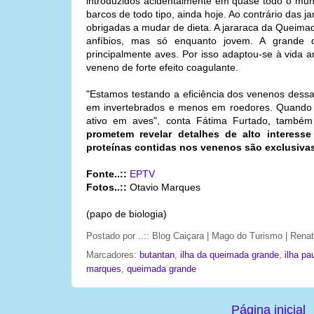
introduzidos acidentalmente em quase todo o mun
barcos de todo tipo, ainda hoje. Ao contrário das j
obrigadas a mudar de dieta. A jararaca da Queim
anfíbios, mas só enquanto jovem. A grande 
principalmente aves. Por isso adaptou-se à vida a
veneno de forte efeito coagulante.
"Estamos testando a eficiência dos venenos dessa 
em invertebrados e menos em roedores. Quando 
ativo em aves", conta Fátima Furtado, també
prometem revelar detalhes de alto interess
proteínas contidas nos venenos são exclusivas
Fonte..::
EPTV
Fotos..::
Otavio Marques
(papo de biologia)
Postado por
..:: Blog Caiçara | Mago do Turismo | Ren
Marcadores:
butantan
,
ilha da queimada grande
,
ilha pa
marques
,
queimada grande
Página inicial