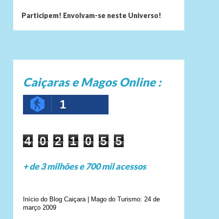
Participem! Envolvam-se neste Universo!
Caiçaras e Magos Online :
1
4
0
2
1
0
5
5
+ de 3 milhões e 700 mil acessos
Início do Blog Caiçara | Mago do Turismo: 24 de
março 2009