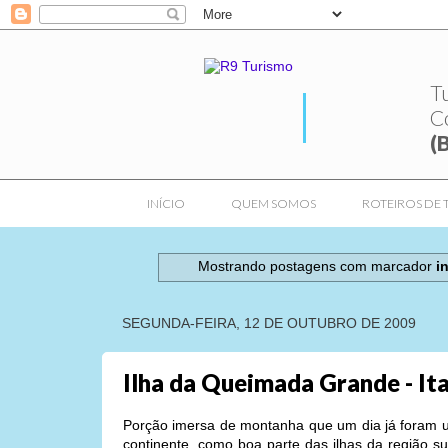
T
C
(
INÍCIO
QUEM SOMOS
ROTEIROS DE 
Mostrando postagens com marcador
i
SEGUNDA-FEIRA, 12 DE OUTUBRO DE 2009
Ilha da Queimada Grande - It
Porção imersa de montanha que um dia já foram 
continente, como boa parte das ilhas da região s