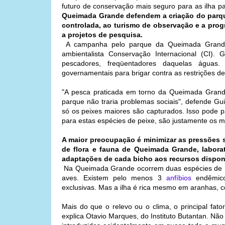
futuro de conservação mais seguro para as ilha p
Queimada Grande defendem a criação do parqu
controlada, ao turismo de observação e a pro
a projetos de pesquisa.
A campanha pelo parque da Queimada Grande 
ambientalista Conservação Internacional (CI)
pescadores, freqüentadores daquelas águas.
governamentais para brigar contra as restrições de
"A pesca praticada em torno da Queimada Grande 
parque não traria problemas sociais", defende Gu
só os peixes maiores são capturados. Isso pode p
para estas espécies de peixe, são justamente os m
A maior preocupação é minimizar as pressões s
de flora e fauna de Queimada Grande, labora
adaptações de cada bicho aos recursos dispon
Na Queimada Grande ocorrem duas espécies de mo
aves. Existem pelo menos 3
anfíbios
endêmicos
exclusivas. Mas a ilha é rica mesmo em aranhas,
Mais do que o relevo ou o clima, o principal fato
explica Otavio Marques, do Instituto Butantan. N