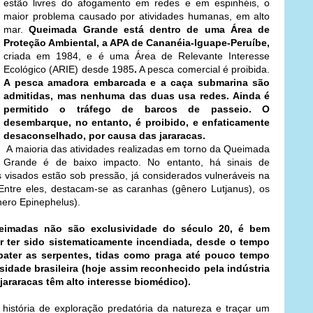
estão livres do afogamento em redes e em espinhéis, o
maior problema causado por atividades humanas, em alto
mar.
Queimada Grande está dentro de uma Área de
Proteção Ambiental, a APA de Cananéia-Iguape-Peruíbe,
criada em 1984, e é uma Área de Relevante Interesse
Ecológico (ARIE) desde 1985
.
A pesca comercial é proibida.
A pesca amadora embarcada e a caça submarina são
admitidas, mas nenhuma das duas usa redes. Ainda é
permitido o tráfego de barcos de passeio. O
desembarque, no entanto, é proibido, e enfaticamente
desaconselhado, por causa das jararacas.
A maioria das atividades realizadas em torno da Queimada
Grande é de baixo impacto. No entanto, há sinais de
s visados estão sob pressão, já considerados vulneráveis na
 Entre eles, destacam-se as caranhas (gênero Lutjanus), os
ero Epinephelus).
eimadas não são exclusividade do século 20, é bem
 ter sido sistematicamente incendiada, desde o tempo
bater as serpentes, tidas como praga até pouco tempo
idade brasileira (hoje assim reconhecido pela indústria
jararacas têm alto interesse biomédico).
 história de exploração predatória da natureza e traçar um