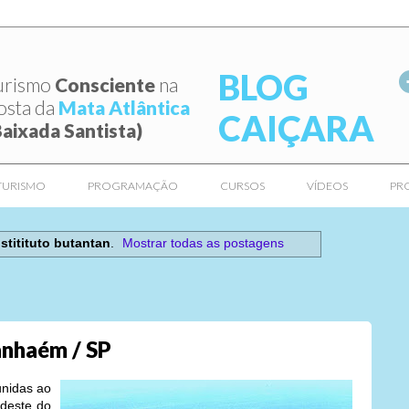
BLOG
urismo
Consciente
na
osta da
Mata Atlântica
CAIÇARA
Baixada Santista)
TURISMO
PROGRAMAÇÃO
CURSOS
VÍDEOS
PR
nstitituto butantan
.
Mostrar todas as postagens
anhaém / SP
unidas ao
udeste do