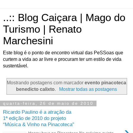
..:: Blog Caiçara | Mago do
Turismo | Renato
Marchesini
Este blog é o ponto de encontro virtual das PeSSoas que
curtem a vida ao ar livre e procuram ter um estilo de vida
sustentável.
Mostrando postagens com marcador
evento pinacoteca
benedicto calixto
.
Mostrar todas as postagens
quarta-feira, 26 de maio de 2010
Ricardo Paulino é a atração da
1ª edição de 2010 do projeto
“Música & Vinho na Pinacoteca”
›
Happy hour na Pinacoteca Na próxima quinta-