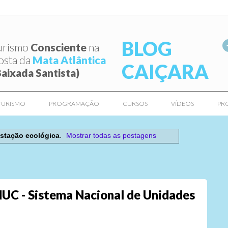
BLOG
urismo
Consciente
na
osta da
Mata Atlântica
CAIÇARA
Baixada Santista)
TURISMO
PROGRAMAÇÃO
CURSOS
VÍDEOS
PR
stação ecológica
.
Mostrar todas as postagens
UC - Sistema Nacional de Unidades