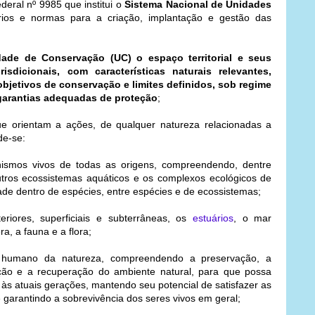
deral nº 9985 que institui o
Sistema Nacional de Unidades
érios e normas para a criação, implantação e gestão das
de de Conservação (UC) o espaço territorial e seus
isdicionais, com características naturais relevantes,
objetivos de conservação e limites definidos, sob regime
 garantias adequadas de proteção
;
e orientam a ações, de qualquer natureza relacionadas a
de-se:
nismos vivos de todas as origens, compreendendo, dentre
outros ecossistemas aquáticos e os complexos ecológicos de
de dentro de espécies, entre espécies e de ecossistemas;
riores, superficiais e subterrâneas, os
estuários
, o mar
ra, a fauna e a flora;
umano da natureza, compreendendo a preservação, a
ação e a recuperação do ambiente natural, para que possa
 às atuais gerações, mantendo seu potencial de satisfazer as
 garantindo a sobrevivência dos seres vivos em geral;