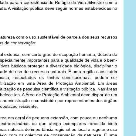
dade para a coexistência do Refúgio de Vida Silvestre com o
da. A visitação pública deve seguir normas estabelecidas no
natureza com o uso sustentável de parcela dos seus recursos
ias de conservação:
l extensa, com certo grau de ocupação humana, dotada de
is especialmente importantes para a qualidade de vida e o bem-
os básicos proteger a diversidade biológica, disciplinar o
ade do uso dos recursos naturais. É uma região constituída
sta, respeitados os limites constitucionais, podem ser
utilização em uma Área de Proteção Ambiental. Em áreas
alização de pesquisa científica e visitação pública. Nas áreas
abelece-las. A Área de Proteção Ambiental deve dispor de um
a administração e constituído por representantes dos órgãos
população residente.
rea em geral de pequena extensão, com pouca ou nenhuma
extraordinárias ou que abriga exemplares raros da biota
as naturais de importância regional ou local e regular o uso
zá-lo com os objetivos de conservação da natureza. É uma