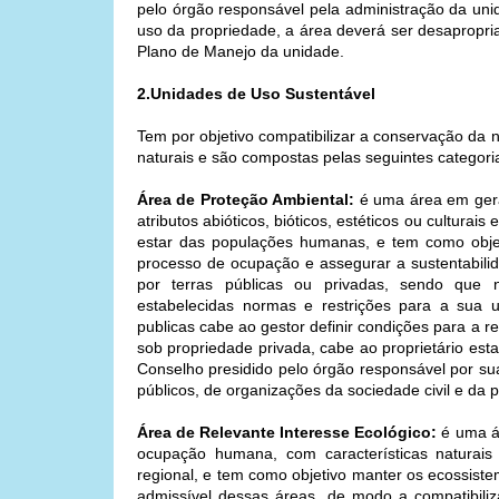
pelo órgão responsável pela administração da uni
uso da propriedade, a área deverá ser desapropria
Plano de Manejo da unidade.
2.Unidades de Uso Sustentável
Tem por objetivo compatibilizar a conservação da 
naturais e são compostas pelas seguintes categor
Área de Proteção Ambiental:
é uma área em gera
atributos abióticos, bióticos, estéticos ou cultura
estar das populações humanas, e tem como objetiv
processo de ocupação e assegurar a sustentabilid
por terras públicas ou privadas, sendo que ne
estabelecidas normas e restrições para a sua 
publicas cabe ao gestor definir condições para a re
sob propriedade privada, cabe ao proprietário est
Conselho presidido pelo órgão responsável por su
públicos, de organizações da sociedade civil e da 
Área de Relevante Interesse Ecológico:
é uma á
ocupação humana, com características naturais 
regional, e tem como objetivo manter os ecossistem
admissível dessas áreas, de modo a compatibili