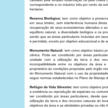
causado pela simples observação ou pela coleta
correspondente a no máximo três por cento da exte
hectares.
Reserva Biológica:
tem como objetivo a preservaç
em seus limites, sem interferência humana diret
recuperação de seus ecossistemas alterados e as
equilíbrio natural, a diversidade biológica e os p
sendo que as áreas particulares incluídas em seus
é permitida, exceto por objetivo educacional e de 
Monumento Natural:
tem como objetivo básico pre
cênica. Pode ser constituído por áreas particula
unidade com a utilização da terra e dos recu
incompatibilidade entre os objetivos da área 
proprietário às condições propostas pelo órgão re
do Monumento Natural com o uso da propriedade, 
seguir normas estabelecidas no Plano de Manejo d
Refúgio de Vida Silvestre:
tem como objetivo pro
a existência ou reprodução de espécies ou comunid
ser constituído por áreas particulares, desde que
utilização da terra e dos recursos naturais do loc
objetivos da área e as atividades privadas ou não