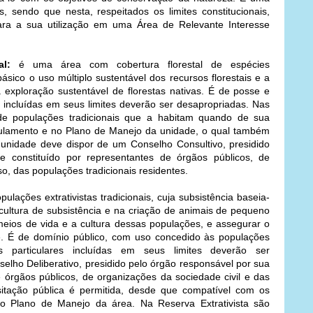
s, sendo que nesta, respeitados os limites constitucionais,
ara a sua utilização em uma Área de Relevante Interesse
l:
é uma área com cobertura florestal de espécies
sico o uso múltiplo sustentável dos recursos florestais e a
 exploração sustentável de florestas nativas. É de posse e
s incluídas em seus limites deverão ser desapropriadas. Nas
de populações tradicionais que a habitam quando de sua
ulamento e no Plano de Manejo da unidade, o qual também
a unidade deve dispor de um Conselho Consultivo, presidido
e constituído por representantes de órgãos públicos, de
so, das populações tradicionais residentes.
ulações extrativistas tradicionais, cuja subsistência baseia-
cultura de subsistência e na criação de animais de pequeno
meios de vida e a cultura dessas populações, e assegurar o
e. É de domínio público, com uso concedido às populações
as particulares incluídas em seus limites deverão ser
elho Deliberativo, presidido pelo órgão responsável por sua
e órgãos públicos, de organizações da sociedade civil e das
isitação pública é permitida, desde que compatível com os
no Plano de Manejo da área. Na Reserva Extrativista são