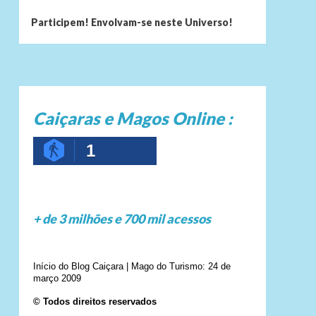
Participem! Envolvam-se neste Universo!
Caiçaras e Magos Online :
1
+ de 3 milhões e 700 mil acessos
Início do Blog Caiçara | Mago do Turismo: 24 de
março 2009
© Todos direitos reservados