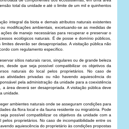
 controlada de componentes dos ecossistemas, em uma área
nsão total da unidade e até o limite de um mil e quinhentos
ão integral da biota e demais atributos naturais existentes
a ou modificações ambientais, excetuando-se as medidas de
 ações de manejo necessárias para recuperar e preservar o
rocessos ecológicos naturais. É de posse e domínio públicos,
 limites deverão ser desapropriadas. A visitação pública não
acordo com regulamento específico.
servar sítios naturais raros, singulares ou de grande beleza
res, desde que seja possível compatibilizar os objetivos da
rsos naturais do local pelos proprietários. No caso de
e as atividades privadas ou não havendo aquiescência do
sponsável pela administração da unidade para a coexistência
a área deverá ser desapropriada. A visitação pública deve
a unidade.
teger ambientes naturais onde se asseguram condições para
ades da flora local e da fauna residente ou migratória. Pode
 seja possível compatibilizar os objetivos da unidade com a
al pelos proprietários. No caso de incompatibilidade entre os
 havendo aquiescência do proprietário às condições propostas