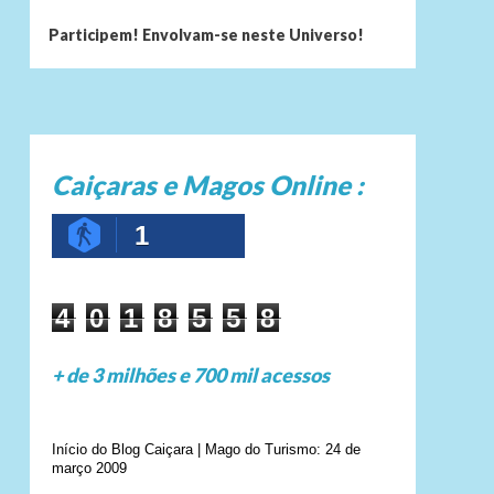
Participem! Envolvam-se neste Universo!
Caiçaras e Magos Online :
1
4
0
1
8
5
5
8
+ de 3 milhões e 700 mil acessos
Início do Blog Caiçara | Mago do Turismo: 24 de
março 2009