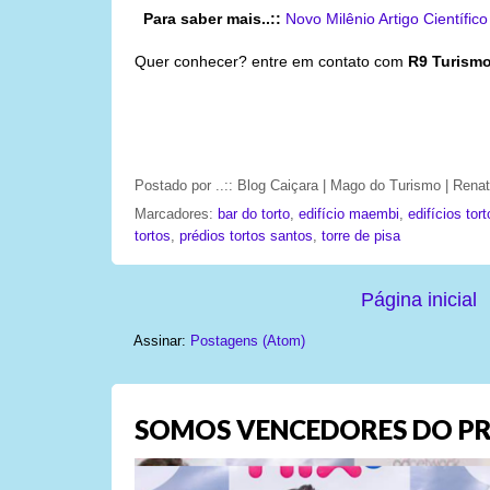
Para saber mais..::
Novo Milênio
Artigo Científic
Quer conhecer? entre em contato com
R9 Turism
Postado por
..:: Blog Caiçara | Mago do Turismo | Ren
Marcadores:
bar do torto
,
edifício maembi
,
edifícios tor
tortos
,
prédios tortos santos
,
torre de pisa
Página inicial
Assinar:
Postagens (Atom)
SOMOS VENCEDORES DO PR