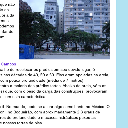
z que não
ão da
a orla da
armos
 podemos
o Bar do
num
o Campos
alho de recolocar os prédios em seu devido lugar, é
s nas décadas de 40, 50 e 60. Elas eram apoiadas na areia,
m com pouca profundidade (média de 7 metros),
entra a maioria dos prédios tortos. Abaixo da areia, vêm as
os) que, com o peso da carga das construções, provocaram
os com esta característica.
asil. No mundo, pode se achar algo semelhante no México. O
zoni, no Boqueirão, com aproximadamente 2,3 graus de
tros de profundidade e macacos hidráulicos puxou as
de nossas torres de pisa.