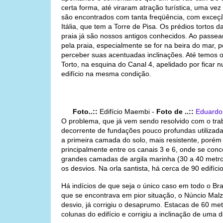
certa forma, até viraram atração turística, uma ve
são encontrados com tanta freqüência, com exceç
Itália, que tem a Torre de Pisa. Os prédios tortos d
praia já são nossos antigos conhecidos. Ao passe
pela praia, especialmente se for na beira do mar,
perceber suas acentuadas inclinações. Até temos 
Torto, na esquina do Canal 4, apelidado por ficar 
edifício na mesma condição.
Foto..::
Edifício Maembi -
Foto de ..::
Eduard
O problema, que já vem sendo resolvido com o trab
decorrente de fundações pouco profundas utilizada
a primeira camada do solo, mais resistente, poré
principalmente entre os canais 3 e 6, onde se conc
grandes camadas de argila marinha (30 a 40 metr
os desvios. Na orla santista, há cerca de 90 edifíci
Há indícios de que seja o único caso em todo o Br
que se encontrava em pior situação, o Núncio Mal
desvio, já corrigiu o desaprumo. Estacas de 60 me
colunas do edifício e corrigiu a inclinação de uma 