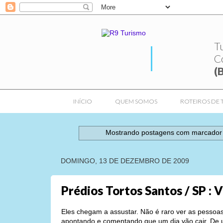
T
C
(
INÍCIO
QUEM SOMOS
ROTEIROS DE 
Mostrando postagens com marcado
DOMINGO, 13 DE DEZEMBRO DE 2009
Prédios Tortos Santos / SP : 
Eles chegam a assustar. Não é raro ver as pessoa
apontando e comentando que um dia vão cair. De