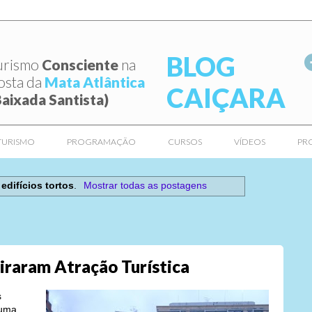
BLOG
urismo
Consciente
na
osta da
Mata Atlântica
CAIÇARA
Baixada Santista)
TURISMO
PROGRAMAÇÃO
CURSOS
VÍDEOS
PR
r
edifícios tortos
.
Mostrar todas as postagens
Viraram Atração Turística
s
 uma