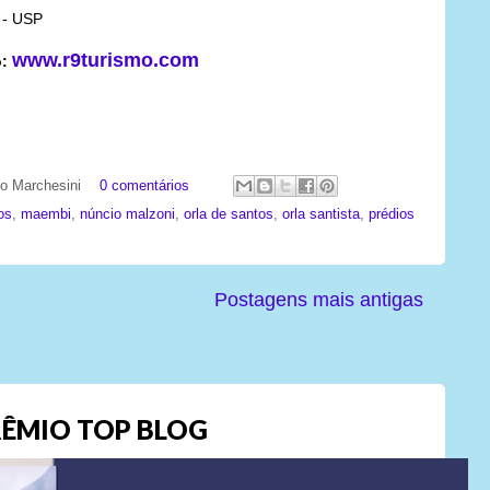
o
- USP
www.r9turismo.com
o
:
ato Marchesini
0 comentários
tos
,
maembi
,
núncio malzoni
,
orla de santos
,
orla santista
,
prédios
Postagens mais antigas
ÊMIO TOP BLOG