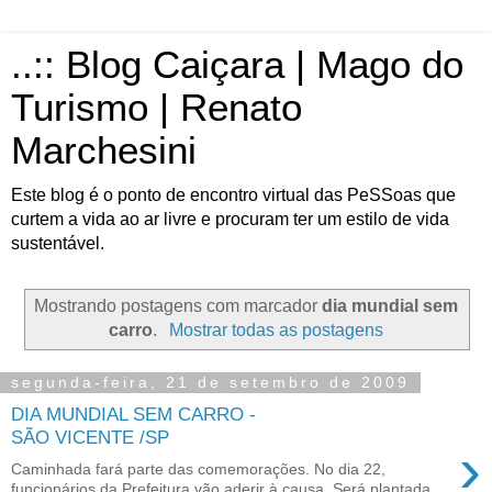
..:: Blog Caiçara | Mago do
Turismo | Renato
Marchesini
Este blog é o ponto de encontro virtual das PeSSoas que
curtem a vida ao ar livre e procuram ter um estilo de vida
sustentável.
Mostrando postagens com marcador
dia mundial sem
carro
.
Mostrar todas as postagens
segunda-feira, 21 de setembro de 2009
DIA MUNDIAL SEM CARRO -
SÃO VICENTE /SP
›
Caminhada fará parte das comemorações. No dia 22,
funcionários da Prefeitura vão aderir à causa. Será plantada