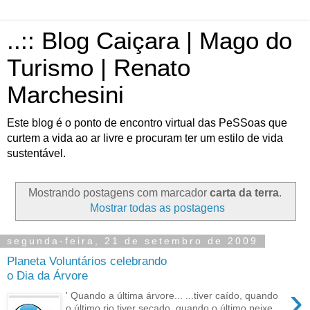
..:: Blog Caiçara | Mago do
Turismo | Renato
Marchesini
Este blog é o ponto de encontro virtual das PeSSoas que
curtem a vida ao ar livre e procuram ter um estilo de vida
sustentável.
Mostrando postagens com marcador
carta da terra
.
Mostrar todas as postagens
segunda-feira, 21 de setembro de 2009
Planeta Voluntários celebrando
o Dia da Árvore
›
' Quando a última árvore... ...tiver caído, quando
o último rio tiver secado, quando o último peixe