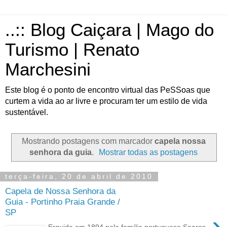
..:: Blog Caiçara | Mago do
Turismo | Renato
Marchesini
Este blog é o ponto de encontro virtual das PeSSoas que
curtem a vida ao ar livre e procuram ter um estilo de vida
sustentável.
Mostrando postagens com marcador
capela nossa
senhora da guia
.
Mostrar todas as postagens
terça-feira, 20 de abril de 2010
Capela de Nossa Senhora da
Guia - Portinho Praia Grande /
SP
›
Erguida em 1894 pela família portuguesa Soares,