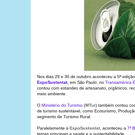
Nos dias 29 e 30 de outubro aconteceu a 5ª edição
ExpoSustentat
, em São Paulo, no
Transamérica E
contou com estandes de artesanato, orgânicos, re
meio ambiente.
O
Ministério do Turismo
(
MTur
) também contou com
de turismo sustentável, como Ecoturismo, Produçã
segmento de Turismo Rural.
Paralelamente à
ExpoSustentat
, aconteceu a
7ª 
temas principais a saúde e a sustentabilidade.