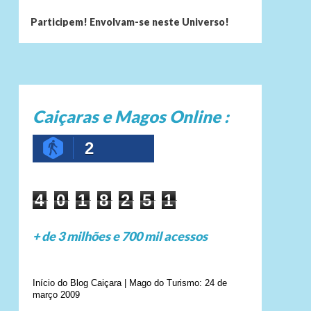
Participem! Envolvam-se neste Universo!
Caiçaras e Magos Online :
2
4
0
1
8
2
5
1
+ de 3 milhões e 700 mil acessos
Início do Blog Caiçara | Mago do Turismo: 24 de
março 2009