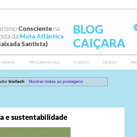
BLOG
urismo
Consciente
na
osta da
Mata Atlântica
CAIÇARA
Baixada Santista)
TURISMO
PROGRAMAÇÃO
CURSOS
VÍDEOS
PR
ador
biofach
.
Mostrar todas as postagens
a e sustentabilidade