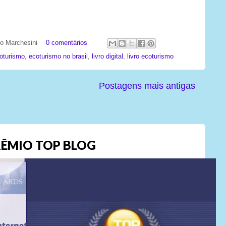
ato Marchesini
0 comentários
oturismo
,
ecoturismo no brasil
,
livro digital
,
livro ecoturismo
Postagens mais antigas
ÊMIO TOP BLOG