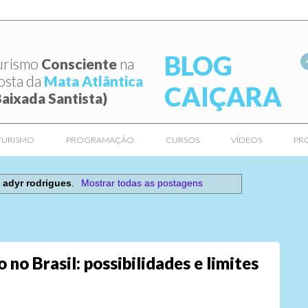
BLOG
urismo
Consciente
na
osta da
Mata Atlântica
CAIÇARA
Baixada Santista)
TURISMO
PROGRAMAÇÃO
CURSOS
VÍDEOS
PR
r
adyr rodrigues
.
Mostrar todas as postagens
 no Brasil: possibilidades e limites