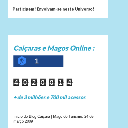
Participem! Envolvam-se neste Universo!
Caiçaras e Magos Online :
1
4
0
2
0
0
1
4
+ de 3 milhões e 700 mil acessos
Início do Blog Caiçara | Mago do Turismo: 24 de
março 2009