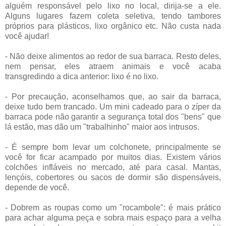
alguém responsável pelo lixo no local, dirija-se a ele.
Alguns lugares fazem coleta seletiva, tendo tambores
próprios para plásticos, lixo orgânico etc. Não custa nada
você ajudar!
- Não deixe alimentos ao redor de sua barraca. Resto deles,
nem pensar, eles atraem animais e você acaba
transgredindo a dica anterior: lixo é no lixo.
- Por precaução, aconselhamos que, ao sair da barraca,
deixe tudo bem trancado. Um mini cadeado para o zíper da
barraca pode não garantir a segurança total dos "bens" que
lá estão, mas dão um "trabalhinho" maior aos intrusos.
- É sempre bom levar um colchonete, principalmente se
você for ficar acampado por muitos dias. Existem vários
colchões infláveis no mercado, até para casal. Mantas,
lençóis, cobertores ou sacos de dormir são dispensáveis,
depende de você.
- Dobrem as roupas como um "rocambole": é mais prático
para achar alguma peça e sobra mais espaço para a velha