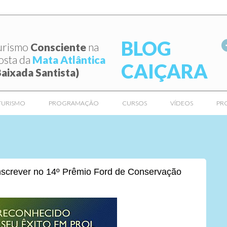
BLOG
urismo
Consciente
na
osta da
Mata Atlântica
CAIÇARA
Baixada Santista)
TURISMO
PROGRAMAÇÃO
CURSOS
VÍDEOS
PR
nscrever no 14º Prêmio Ford de Conservação