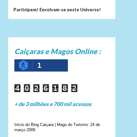
Participem! Envolvam-se neste Universo!
Caiçaras e Magos Online :
1
4
0
2
6
1
8
2
+ de 3 milhões e 700 mil acessos
Início do Blog Caiçara | Mago do Turismo: 24 de
março 2009