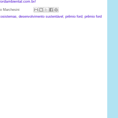
fordambiental.com.br/
ato Marchesini
cosistemas
,
desenvolvimento sustentável
,
prêmio ford
,
prêmio ford