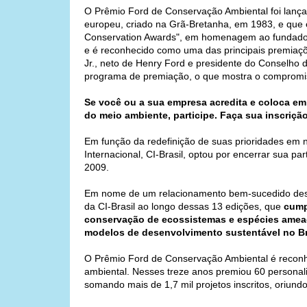
O Prêmio Ford de Conservação Ambiental foi lançado
europeu, criado na Grã-Bretanha, em 1983, e qu
Conservation Awards", em homenagem ao fundador 
e é reconhecido como uma das principais premiaç
Jr., neto de Henry Ford e presidente do Conselho
programa de premiação, o que mostra o compromis
Se você ou a sua empresa acredita e coloca em 
do meio ambiente, participe. Faça sua inscriçã
Em função da redefinição de suas prioridades em 
Internacional, CI-Brasil, optou por encerrar sua 
2009.
Em nome de um relacionamento bem-sucedido desde
da CI-Brasil ao longo dessas 13 edições, que
cump
conservação de ecossistemas e espécies ameaç
modelos de desenvolvimento sustentável no Br
O Prêmio Ford de Conservação Ambiental é reconh
ambiental. Nesses treze anos premiou 60 personal
somando mais de 1,7 mil projetos inscritos, oriundo