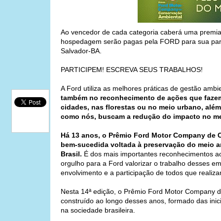
Ao vencedor de cada categoria caberá uma premia
hospedagem serão pagas pela FORD para sua parti
Salvador-BA.
PARTICIPEM! ESCREVA SEUS TRABALHOS!
A Ford utiliza as melhores práticas de gestão amb
também no reconhecimento de ações que faze
cidades, nas florestas ou no meio urbano, além 
como nós, buscam a redução do impacto no mei
Há 13 anos, o Prêmio Ford Motor Company de Co
bem-sucedida voltada à preservação do meio a
Brasil.
É dos mais importantes reconhecimentos ao
orgulho para a Ford valorizar o trabalho desses 
envolvimento e a participação de todos que realiz
Nesta 14ª edição, o Prêmio Ford Motor Company d
construído ao longo desses anos, formado das ini
na sociedade brasileira.