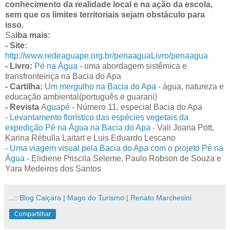
conhecimento da realidade local e na ação da escola,
sem que os limites territoriais sejam obstáculo para
isso.
Sa
iba mais:
- Site:
http://www.redeaguape.org.br/penaaguaLivro
/penaagua
- Livro:
Pé na Água
- uma abordagem sistêmica e
transfronteiriça na Bacia do Apa
- Cartilha:
Um mergulho na Bacia do Apa
- água, natureza e
educação ambiental(português e guarani)
- Revista
Aguapé
- Número 11, especial Bacia do Apa
-
Levantamento florístico das espécies vegetais da
expedição Pé na Água na Bacia do Apa
- Vali Joana Pott,
Karina Rébulla Laitart e Luis Eduardo Lescano
-
Uma viagem visual pela Bacia do Apa com o projeto Pé na
Água
- Elidiene Priscila Seleme, Paulo Robson de Souza e
Yara Medeiros dos Santos
..:: Blog Caiçara | Mago do Turismo | Renato Marchesini
Compartilhar