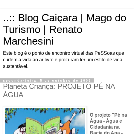
..:: Blog Caiçara | Mago do
Turismo | Renato
Marchesini
Este blog é o ponto de encontro virtual das PeSSoas que
curtem a vida ao ar livre e procuram ter um estilo de vida
sustentável.
segunda-feira, 5 de outubro de 2009
Planeta Criança: PROJETO PÉ NA
ÁGUA
O projeto "Pé na
Água - Água e
Cidadania na
Bacia do Apa -