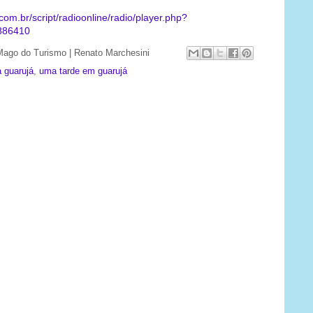
com.br/script/radioonline/radio/player.php?
886410
| Mago do Turismo | Renato Marchesini
 guarujá
,
uma tarde em guarujá