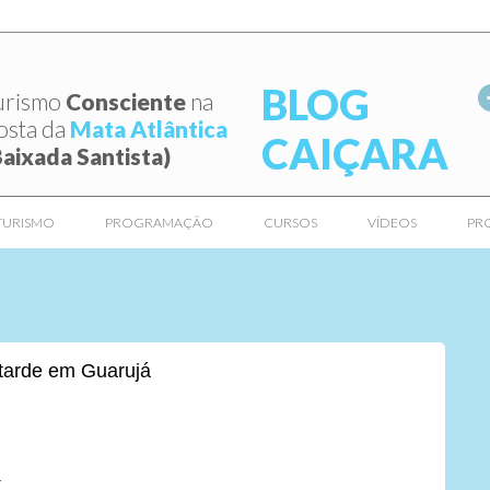
BLOG
urismo
Consciente
na
osta da
Mata Atlântica
CAIÇARA
Baixada Santista)
TURISMO
PROGRAMAÇÃO
CURSOS
VÍDEOS
PR
tarde em Guarujá
a