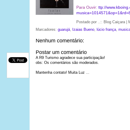
Para Ouvir:
ttp://www.kboing.
musica=1014571&op=1&rd=
Postado por
..:: Blog Caiçara 
Marcadores:
guarujá
,
Izaias Bueno
,
lúcio frança
,
musica
Nenhum comentário:
Postar um comentário
A R9 Turismo agradece sua participação!
obs: Os comentários são moderados.
Mantenha contato! Muita Luz ...