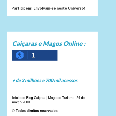
Participem! Envolvam-se neste Universo!
Caiçaras e Magos Online :
1
+ de 3 milhões e 700 mil acessos
Início do Blog Caiçara | Mago do Turismo: 24 de
março 2009
© Todos direitos reservados