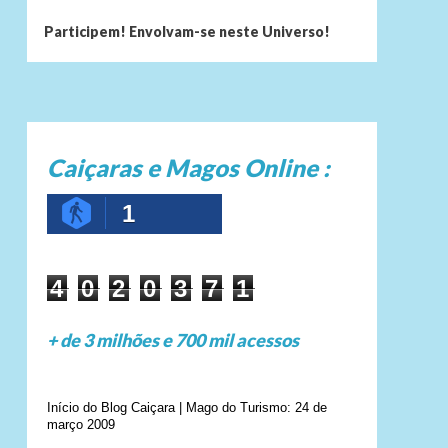
Participem! Envolvam-se neste Universo!
Caiçaras e Magos Online :
1
4
0
2
0
3
7
1
+ de 3 milhões e 700 mil acessos
Início do Blog Caiçara | Mago do Turismo: 24 de
março 2009