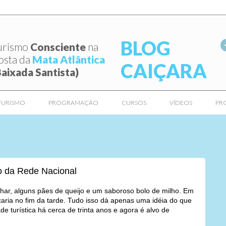
BLOG
urismo
Consciente
na
osta da
Mata Atlântica
CAIÇARA
Baixada Santista)
TURISMO
PROGRAMAÇÃO
CURSOS
VÍDEOS
PR
o da Rede Nacional
har, alguns pães de queijo e um saboroso bolo de milho. Em
aria no fim da tarde. Tudo isso dá apenas uma idéia do que
e turística há cerca de trinta anos e agora é alvo de