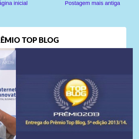
gina inicial
Postagem mais antiga
ÊMIO TOP BLOG