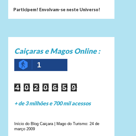
Participem! Envolvam-se neste Universo!
Caiçaras e Magos Online :
1
4
0
2
0
6
5
9
+ de 3 milhões e 700 mil acessos
Início do Blog Caiçara | Mago do Turismo: 24 de
março 2009