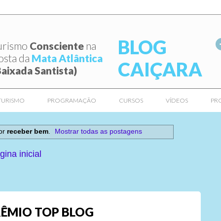
BLOG
urismo
Consciente
na
osta da
Mata Atlântica
CAIÇARA
Baixada Santista)
TURISMO
PROGRAMAÇÃO
CURSOS
VÍDEOS
PR
or
receber bem
.
Mostrar todas as postagens
gina inicial
ÊMIO TOP BLOG