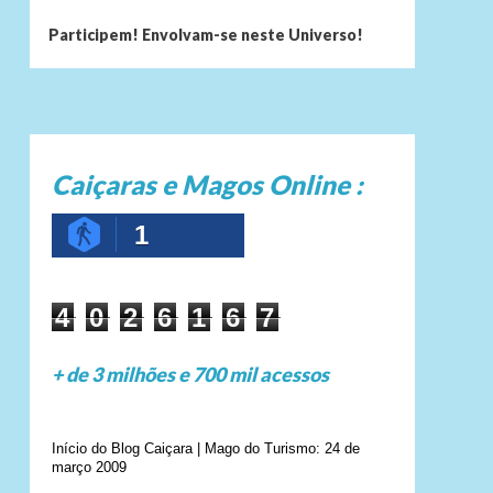
Participem! Envolvam-se neste Universo!
Caiçaras e Magos Online :
1
4
0
2
6
1
6
7
+ de 3 milhões e 700 mil acessos
Início do Blog Caiçara | Mago do Turismo: 24 de
março 2009