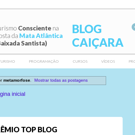
BLOG
urismo
Consciente
na
osta da
Mata Atlântica
CAIÇARA
Baixada Santista)
TURISMO
PROGRAMAÇÃO
CURSOS
VÍDEOS
PR
or
metamorfose
.
Mostrar todas as postagens
gina inicial
ÊMIO TOP BLOG