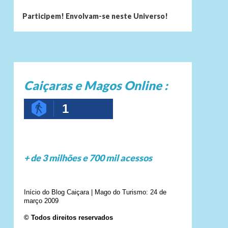
Participem! Envolvam-se neste Universo!
Caiçaras e Magos Online :
1
+ de 3 milhões e 700 mil acessos
Início do Blog Caiçara | Mago do Turismo: 24 de
março 2009
© Todos direitos reservados