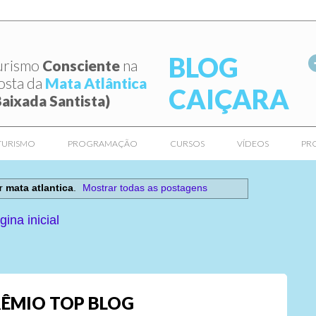
BLOG
urismo
Consciente
na
osta da
Mata Atlântica
CAIÇARA
Baixada Santista)
TURISMO
PROGRAMAÇÃO
CURSOS
VÍDEOS
PR
or
mata atlantica
.
Mostrar todas as postagens
gina inicial
ÊMIO TOP BLOG