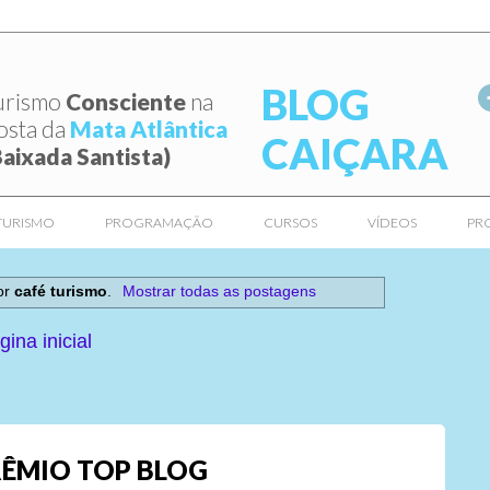
BLOG
urismo
Consciente
na
osta da
Mata Atlântica
CAIÇARA
Baixada Santista)
TURISMO
PROGRAMAÇÃO
CURSOS
VÍDEOS
PR
or
café turismo
.
Mostrar todas as postagens
gina inicial
ÊMIO TOP BLOG