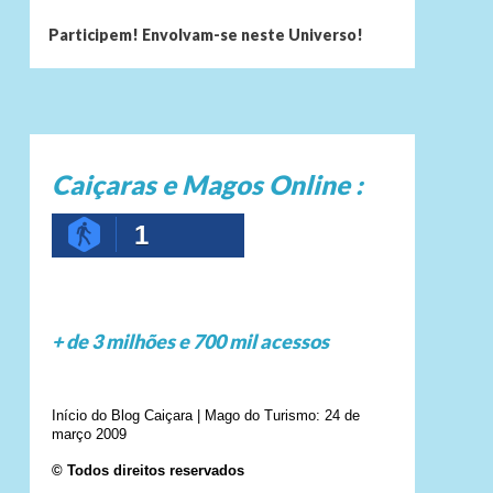
Participem! Envolvam-se neste Universo!
Caiçaras e Magos Online :
1
+ de 3 milhões e 700 mil acessos
Início do Blog Caiçara | Mago do Turismo: 24 de
março 2009
© Todos direitos reservados