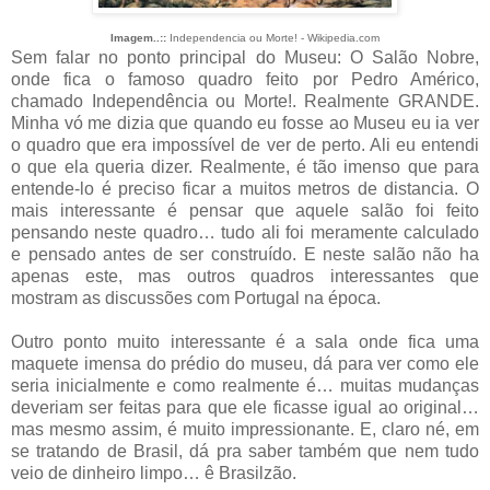
Imagem..::
Independencia ou Morte! - Wikipedia.com
Sem falar no ponto principal do Museu: O Salão Nobre,
onde fica o famoso quadro feito por Pedro Américo,
chamado Independência ou Morte!. Realmente GRANDE.
Minha vó me dizia que quando eu fosse ao Museu eu ia ver
o quadro que era impossível de ver de perto. Ali eu entendi
o que ela queria dizer. Realmente, é tão imenso que para
entende-lo é preciso ficar a muitos metros de distancia. O
mais interessante é pensar que aquele salão foi feito
pensando neste quadro… tudo ali foi meramente calculado
e pensado antes de ser construído. E neste salão não ha
apenas este, mas outros quadros interessantes que
mostram as discussões com Portugal na época.
Outro ponto muito interessante é a sala onde fica uma
maquete imensa do prédio do museu, dá para ver como ele
seria inicialmente e como realmente é… muitas mudanças
deveriam ser feitas para que ele ficasse igual ao original…
mas mesmo assim, é muito impressionante. E, claro né, em
se tratando de Brasil, dá pra saber também que nem tudo
veio de dinheiro limpo… ê Brasilzão.