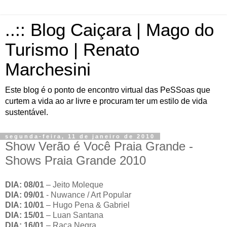
..:: Blog Caiçara | Mago do
Turismo | Renato
Marchesini
Este blog é o ponto de encontro virtual das PeSSoas que
curtem a vida ao ar livre e procuram ter um estilo de vida
sustentável.
segunda-feira, 11 de janeiro de 2010
Show Verão é Você Praia Grande -
Shows Praia Grande 2010
DIA: 08/01
– Jeito Moleque
DIA: 09/01
- Nuwance / Art Popular
DIA: 10/01
– Hugo Pena & Gabriel
DIA: 15/01
– Luan Santana
DIA: 16/01
– Raça Negra