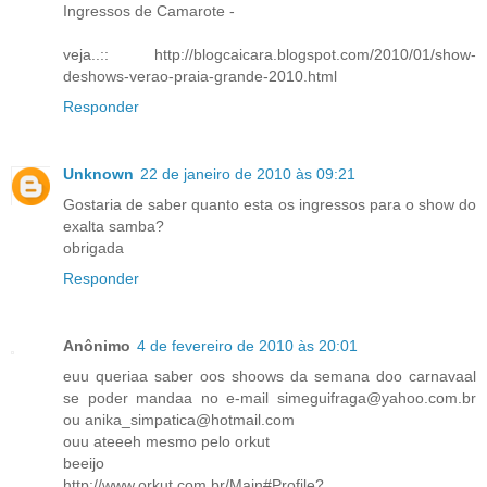
Ingressos de Camarote -
veja..:: http://blogcaicara.blogspot.com/2010/01/show-
deshows-verao-praia-grande-2010.html
Responder
Unknown
22 de janeiro de 2010 às 09:21
Gostaria de saber quanto esta os ingressos para o show do
exalta samba?
obrigada
Responder
Anônimo
4 de fevereiro de 2010 às 20:01
euu queriaa saber oos shoows da semana doo carnavaal
se poder mandaa no e-mail simeguifraga@yahoo.com.br
ou anika_simpatica@hotmail.com
ouu ateeeh mesmo pelo orkut
beeijo
http://www.orkut.com.br/Main#Profile?