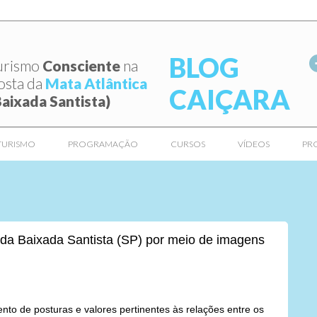
BLOG
urismo
Consciente
na
osta da
Mata Atlântica
CAIÇARA
Baixada Santista)
TURISMO
PROGRAMAÇÃO
CURSOS
VÍDEOS
PR
 da Baixada Santista (SP) por meio de imagens
nto de posturas e valores pertinentes às relações entre os