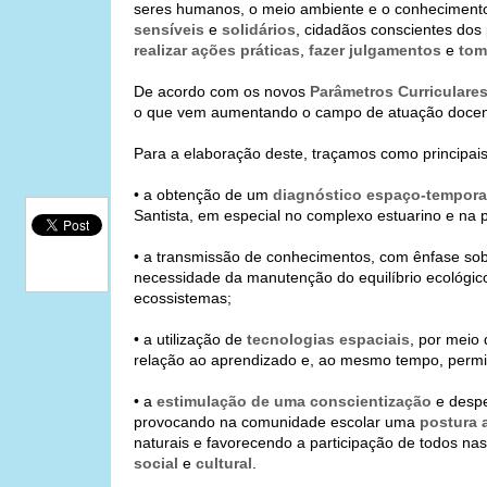
seres humanos, o meio ambiente e o conhecimento
sensíveis
e
solidários
, cidadãos conscientes dos
realizar ações práticas
,
fazer julgamentos
e
tom
De acordo com os novos
Parâmetros Curriculare
o que vem aumentando o campo de atuação docent
Para a elaboração deste, traçamos como principais 
• a obtenção de um
diagnóstico espaço-tempora
Santista, em especial no complexo estuarino e na p
• a transmissão de conhecimentos, com ênfase so
necessidade da manutenção do equilíbrio ecológico 
ecossistemas;
• a utilização de
tecnologias espaciais
, por meio
relação ao aprendizado e, ao mesmo tempo, permit
• a
estimulação de uma conscientização
e despe
provocando na comunidade escolar uma
postura a
naturais e favorecendo a participação de todos na
social
e
cultural
.