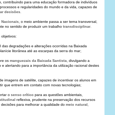
, contribuindo para uma educação formadora de indivíduos
 processos e regularidades do mundo e da vida, capazes de
ar decisões
.
s Nacionais
, o meio ambiente passa a ser tema transversal,
e no sentido de produzir um trabalho
transdisciplinar
.
objetivos:
l
das degradações e alterações ocorridas na Baixada
lanície litorânea até as escarpas da serra do mar;
bre os
manguezais da Baixada Santista
, divulgando a
e alertando para a importância da utilização racional destes
 de imagens de satélite, capazes de incentivar os alunos em
ir que entrem em contato com novas tecnologias;
rtar o
senso crítico
para as questões ambientais,
titudinal
reflexiva, prudente na preservação dos recursos
s decisões para melhorar a qualidade do
meio natural
,