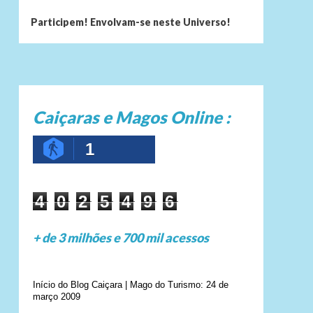
Participem! Envolvam-se neste Universo!
Caiçaras e Magos Online :
1
4
0
2
5
4
9
6
+ de 3 milhões e 700 mil acessos
Início do Blog Caiçara | Mago do Turismo: 24 de
março 2009